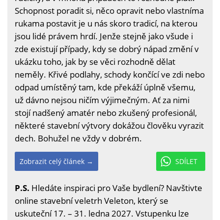
Schopnost poradit si, něco opravit nebo vlastníma
rukama postavit je u nás skoro tradicí, na kterou
jsou lidé právem hrdí. Jenže stejně jako všude i
zde existují případy, kdy se dobrý nápad změní v
ukázku toho, jak by se věci rozhodně dělat
neměly. Křivé podlahy, schody končící ve zdi nebo
odpad umístěný tam, kde překáží úplně všemu,
už dávno nejsou ničím výjimečným. Ať za nimi
stojí nadšený amatér nebo zkušený profesionál,
některé stavební výtvory dokážou člověku vyrazit
dech. Bohužel ne vždy v dobrém.
Zobrazit celý článek →
SDÍLET
P.S.
Hledáte inspiraci pro Vaše bydlení? Navštivte
online stavební veletrh Veleton, který se
uskuteční 17. – 31. ledna 2027. Vstupenku lze