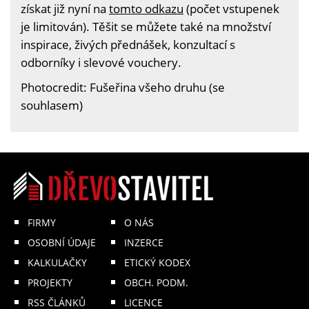
získat již nyní na
tomto odkazu
(počet vstupenek
je limitován). Těšit se můžete také na množství
inspirace, živých přednášek, konzultací s
odborníky i slevové vouchery.
Photocredit: Fušeřina všeho druhu (se
souhlasem)
FIRMY
O NÁS
OSOBNÍ ÚDAJE
INZERCE
KALKULAČKY
ETICKÝ KODEX
PROJEKTY
OBCH. PODM.
RSS ČLÁNKŮ
LICENCE