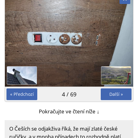
4 / 69
« Předchozí
Další »
Pokračujte ve čtení níže ↓
O Češích se odjakživa říká, že mají zlaté české
ručičky, a v mnoha případech to rozhodně platí.