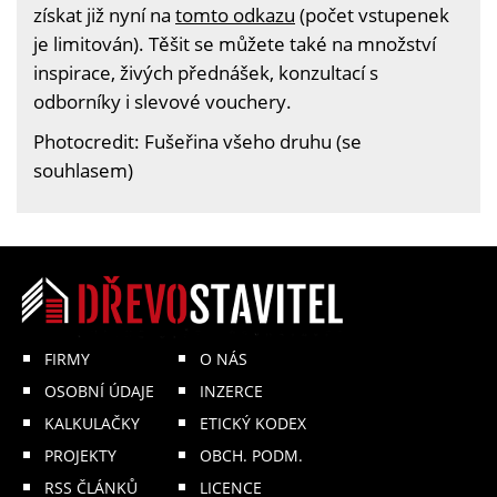
získat již nyní na
tomto odkazu
(počet vstupenek
je limitován). Těšit se můžete také na množství
inspirace, živých přednášek, konzultací s
odborníky i slevové vouchery.
Photocredit: Fušeřina všeho druhu (se
souhlasem)
FIRMY
O NÁS
OSOBNÍ ÚDAJE
INZERCE
KALKULAČKY
ETICKÝ KODEX
PROJEKTY
OBCH. PODM.
RSS ČLÁNKŮ
LICENCE