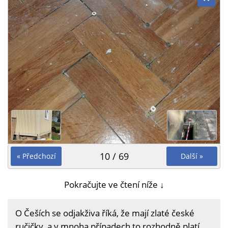
10 / 69
« Předchozí
Další »
Pokračujte ve čtení níže ↓
O Češích se odjakživa říká, že mají zlaté české
ručičky, a v mnoha případech to rozhodně platí.