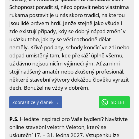
Schopnost poradit si, něco opravit nebo vlastníma
rukama postavit je u nás skoro tradicí, na kterou
jsou lidé právem hrdí. Jenže stejně jako všude i
zde existují případy, kdy se dobrý nápad změní v
ukázku toho, jak by se věci rozhodně dělat
neměly. Křivé podlahy, schody končící ve zdi nebo
odpad umístěný tam, kde překáží úplně všemu,
už dávno nejsou ničím výjimečným. Ať za nimi
stojí nadšený amatér nebo zkušený profesionál,
některé stavební výtvory dokážou člověku vyrazit
dech. Bohužel ne vždy v dobrém.
Zobrazit celý článek →
SDÍLET
P.S.
Hledáte inspiraci pro Vaše bydlení? Navštivte
online stavební veletrh Veleton, který se
uskuteční 17. – 31. ledna 2027. Vstupenku lze