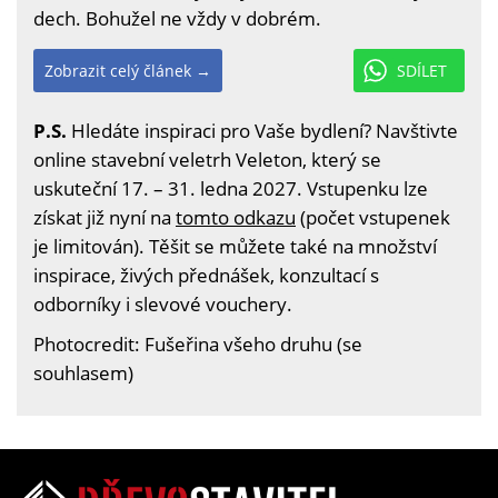
dech. Bohužel ne vždy v dobrém.
Zobrazit celý článek →
SDÍLET
P.S.
Hledáte inspiraci pro Vaše bydlení? Navštivte
online stavební veletrh Veleton, který se
uskuteční 17. – 31. ledna 2027. Vstupenku lze
získat již nyní na
tomto odkazu
(počet vstupenek
je limitován). Těšit se můžete také na množství
inspirace, živých přednášek, konzultací s
odborníky i slevové vouchery.
Photocredit: Fušeřina všeho druhu (se
souhlasem)