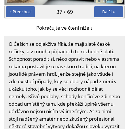
37 / 69
« Předchozí
Další »
Pokračujte ve čtení níže ↓
O Češích se odjakživa říká, že mají zlaté české
ručičky, a v mnoha případech to rozhodně platí.
Schopnost poradit si, něco opravit nebo vlastníma
rukama postavit je u nás skoro tradicí, na kterou
jsou lidé právem hrdí. Jenže stejně jako všude i
zde existují případy, kdy se dobrý nápad změní v
ukázku toho, jak by se věci rozhodně dělat
neměly. Křivé podlahy, schody končící ve zdi nebo
odpad umístěný tam, kde překáží úplně všemu,
už dávno nejsou ničím výjimečným. Ať za nimi
stojí nadšený amatér nebo zkušený profesionál,
některé stavební výtvory dokážou člověku vyrazit