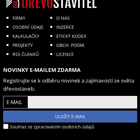
FIRMY
O NÁS
OSOBNÍ ÚDAJE
INZERCE
KALKULAČKY
ETICKÝ KODEX
PROJEKTY
OBCH. PODM.
RSS ČLÁNKŮ
LICENCE
NOVINKY E-MAILEM ZDARMA
Registrujte se k odběru novinek a zajímavostí ze světa
dřevostaveb.
E-MAIL
ULOŽIT E-MAIL
Souhlas se zpracováním osobních údajů