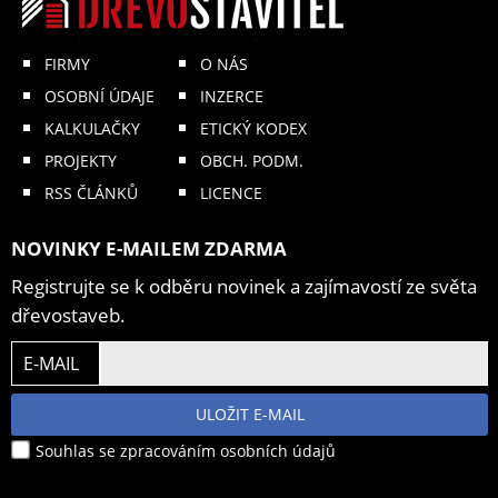
FIRMY
O NÁS
OSOBNÍ ÚDAJE
INZERCE
KALKULAČKY
ETICKÝ KODEX
PROJEKTY
OBCH. PODM.
RSS ČLÁNKŮ
LICENCE
NOVINKY E-MAILEM ZDARMA
Registrujte se k odběru novinek a zajímavostí ze světa
dřevostaveb.
E-MAIL
ULOŽIT E-MAIL
Souhlas se zpracováním osobních údajů