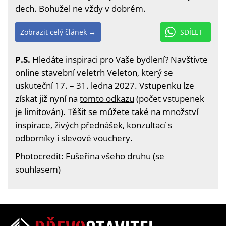
dech. Bohužel ne vždy v dobrém.
Zobrazit celý článek →
SDÍLET
P.S.
Hledáte inspiraci pro Vaše bydlení? Navštivte
online stavební veletrh Veleton, který se
uskuteční 17. – 31. ledna 2027. Vstupenku lze
získat již nyní na
tomto odkazu
(počet vstupenek
je limitován). Těšit se můžete také na množství
inspirace, živých přednášek, konzultací s
odborníky i slevové vouchery.
Photocredit: Fušeřina všeho druhu (se
souhlasem)