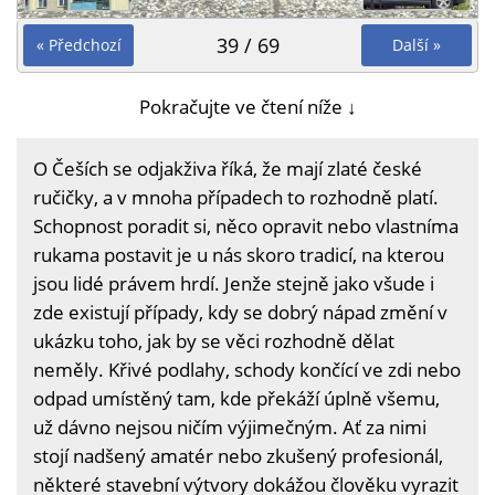
39 / 69
« Předchozí
Další »
Pokračujte ve čtení níže ↓
O Češích se odjakživa říká, že mají zlaté české
ručičky, a v mnoha případech to rozhodně platí.
Schopnost poradit si, něco opravit nebo vlastníma
rukama postavit je u nás skoro tradicí, na kterou
jsou lidé právem hrdí. Jenže stejně jako všude i
zde existují případy, kdy se dobrý nápad změní v
ukázku toho, jak by se věci rozhodně dělat
neměly. Křivé podlahy, schody končící ve zdi nebo
odpad umístěný tam, kde překáží úplně všemu,
už dávno nejsou ničím výjimečným. Ať za nimi
stojí nadšený amatér nebo zkušený profesionál,
některé stavební výtvory dokážou člověku vyrazit