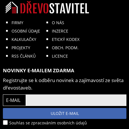
FIRMY
O NÁS
OSOBNÍ ÚDAJE
INZERCE
KALKULAČKY
ETICKÝ KODEX
PROJEKTY
OBCH. PODM.
RSS ČLÁNKŮ
LICENCE
NOVINKY E-MAILEM ZDARMA
Registrujte se k odběru novinek a zajímavostí ze světa
dřevostaveb.
E-MAIL
ULOŽIT E-MAIL
Souhlas se zpracováním osobních údajů