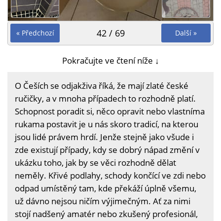
42 / 69
« Předchozí
Další »
Pokračujte ve čtení níže ↓
O Češích se odjakživa říká, že mají zlaté české
ručičky, a v mnoha případech to rozhodně platí.
Schopnost poradit si, něco opravit nebo vlastníma
rukama postavit je u nás skoro tradicí, na kterou
jsou lidé právem hrdí. Jenže stejně jako všude i
zde existují případy, kdy se dobrý nápad změní v
ukázku toho, jak by se věci rozhodně dělat
neměly. Křivé podlahy, schody končící ve zdi nebo
odpad umístěný tam, kde překáží úplně všemu,
už dávno nejsou ničím výjimečným. Ať za nimi
stojí nadšený amatér nebo zkušený profesionál,