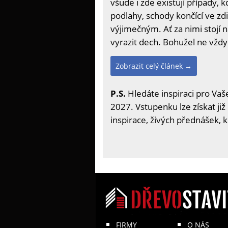
všude i zde existují případy,
podlahy, schody končící ve z
výjimečným. Ať za nimi stojí
vyrazit dech. Bohužel ne vžd
Zobrazit celý článek →
P.S.
Hledáte inspiraci pro Vaše
2027. Vstupenku lze získat již
inspirace, živých přednášek, 
FIRMY
O NÁS