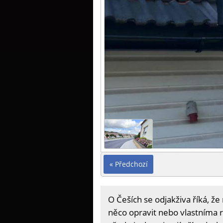
« Předchozí
O Češích se odjakživa říká, že
něco opravit nebo vlastníma ru