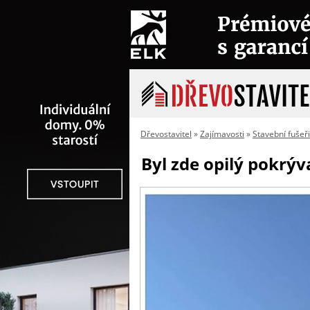
Dřevostavitel
»
Zajímavosti
»
Stavební fušeř
Byl zde opilý pokrýv