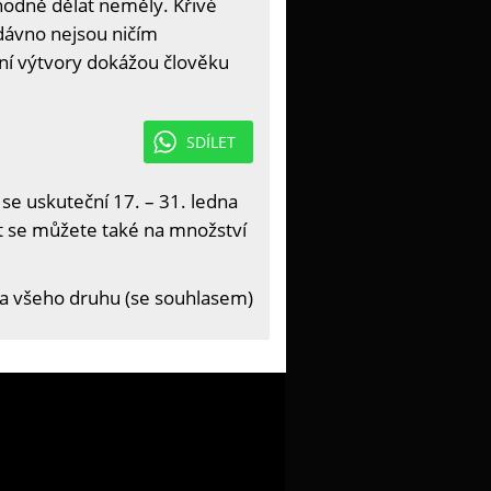
zhodně dělat neměly. Křivé
dávno nejsou ničím
ní výtvory dokážou člověku
SDÍLET
 se uskuteční 17. – 31. ledna
it se můžete také na množství
na všeho druhu (se souhlasem)