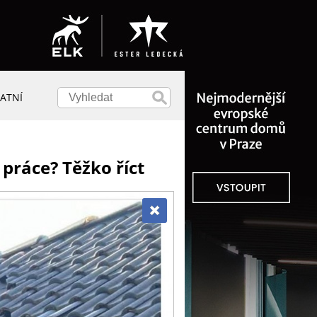
ATNÍ
práce? Těžko říct