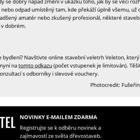
 kdy se dobrý nápad změní v ukázku toho, jak by se věci ro
di nebo odpad umístěný tam, kde překáží úplně všemu, už 
 nadšený amatér nebo zkušený profesionál, některé staveb
y v dobrém.
 bydlení? Navštivte online stavební veletrh Veleton, který
 nyní na
tomto odkazu
(počet vstupenek je limitován). Těš
konzultací s odborníky i slevové vouchery.
Photocredit: Fušeři
NOVINKY E-MAILEM ZDARMA
Registrujte se k odběru novinek a
zajímavostí ze světa dřevostaveb.