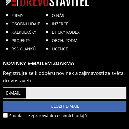
FIRMY
O NÁS
OSOBNÍ ÚDAJE
INZERCE
KALKULAČKY
ETICKÝ KODEX
PROJEKTY
OBCH. PODM.
RSS ČLÁNKŮ
LICENCE
NOVINKY E-MAILEM ZDARMA
Registrujte se k odběru novinek a zajímavostí ze světa
dřevostaveb.
E-MAIL
ULOŽIT E-MAIL
Souhlas se zpracováním osobních údajů