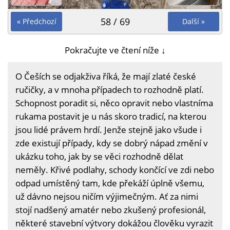
58 / 69
« Předchozí
Další »
Pokračujte ve čtení níže ↓
O Češích se odjakživa říká, že mají zlaté české
ručičky, a v mnoha případech to rozhodně platí.
Schopnost poradit si, něco opravit nebo vlastníma
rukama postavit je u nás skoro tradicí, na kterou
jsou lidé právem hrdí. Jenže stejně jako všude i
zde existují případy, kdy se dobrý nápad změní v
ukázku toho, jak by se věci rozhodně dělat
neměly. Křivé podlahy, schody končící ve zdi nebo
odpad umístěný tam, kde překáží úplně všemu,
už dávno nejsou ničím výjimečným. Ať za nimi
stojí nadšený amatér nebo zkušený profesionál,
některé stavební výtvory dokážou člověku vyrazit