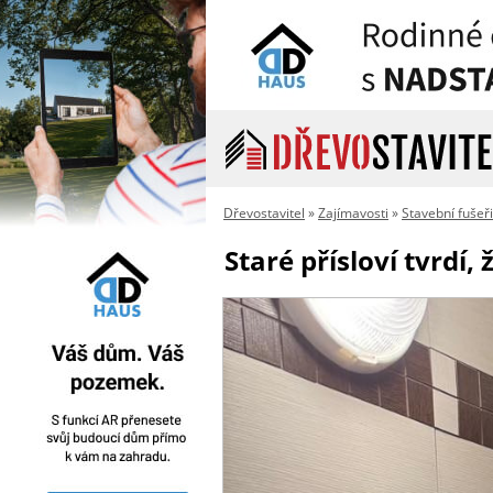
Dřevostavitel
»
Zajímavosti
»
Stavební fušeř
Staré přísloví tvrdí,