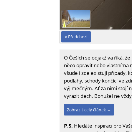
« Předchozí
O Češích se odjakživa říká, že
něco opravit nebo vlastníma ru
všude i zde existují případy,
podlahy, schody končící ve z
výjimečným. Ať za nimi stojí
vyrazit dech. Bohužel ne vžd
Zobrazit celý článek →
P.S.
Hledáte inspiraci pro Vaše