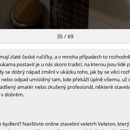
35 / 69
 mají zlaté české ručičky, a v mnoha případech to rozhodně 
kama postavit je u nás skoro tradicí, na kterou jsou lidé 
 kdy se dobrý nápad změní v ukázku toho, jak by se věci ro
di nebo odpad umístěný tam, kde překáží úplně všemu, už 
 nadšený amatér nebo zkušený profesionál, některé staveb
y v dobrém.
 bydlení? Navštivte online stavební veletrh Veleton, který