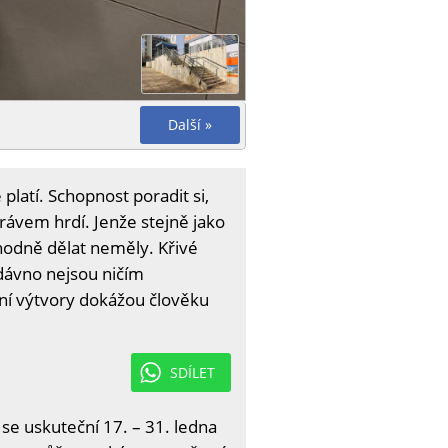
Další »
platí. Schopnost poradit si,
právem hrdí. Jenže stejně jako
zhodně dělat neměly. Křivé
dávno nejsou ničím
ní výtvory dokážou člověku
SDÍLET
 se uskuteční 17. – 31. ledna