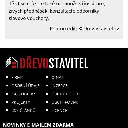
Těšit se můžete také na množství inspirace,
živých přednášek, konzultací s odborníky i
slevové vouchery.
Photocredit: © Dřevostavitel.cz
FIRMY
O NÁS
OSOBNÍ ÚDAJE
INZERCE
KALKULAČKY
ETICKÝ KODEX
PROJEKTY
OBCH. PODM.
RSS ČLÁNKŮ
LICENCE
NOVINKY E-MAILEM ZDARMA