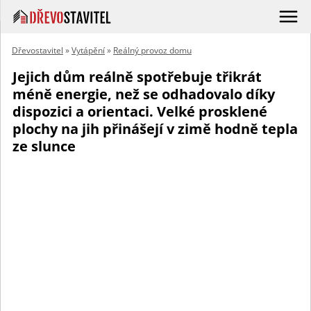
Dřevostavitel
»
Vytápění
»
Reálný provoz domu
Jejich dům reálně spotřebuje třikrát
méně energie, než se odhadovalo díky
dispozici a orientaci. Velké prosklené
plochy na jih přinášejí v zimě hodně tepla
ze slunce