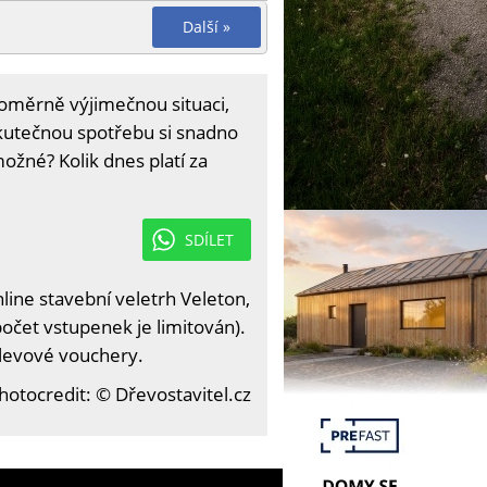
Další »
oměrně výjimečnou situaci,
skutečnou spotřebu si snadno
možné? Kolik dnes platí za
SDÍLET
ine stavební veletrh Veleton,
očet vstupenek je limitován).
slevové vouchery.
hotocredit: © Dřevostavitel.cz