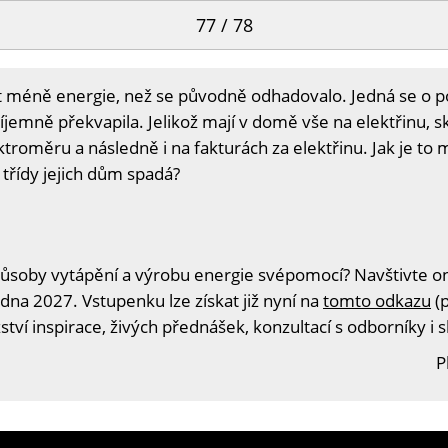
77 / 78
t méně energie, než se původně odhadovalo. Jedná se o p
jemně překvapila. Jelikož mají v domě vše na elektřinu, 
troměru a následně i na fakturách za elektřinu. Jak je to 
 třídy jejich dům spadá?
ůsoby vytápění a výrobu energie svépomocí? Navštivte onl
edna 2027. Vstupenku lze získat již nyní na
tomto odkazu
(p
tví inspirace, živých přednášek, konzultací s odborníky i 
P