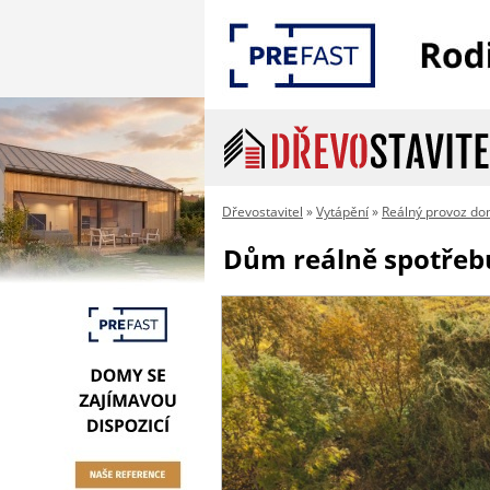
Dřevostavitel
»
Vytápění
»
Reálný provoz d
Dům reálně spotřebu