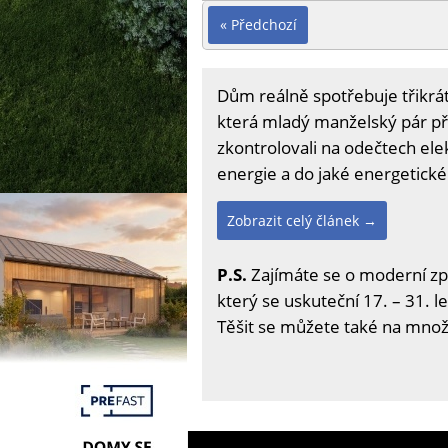
« Předchozí
Dům reálně spotřebuje třikrá
která mladý manželský pár pří
zkontrolovali na odečtech elek
energie a do jaké energetické
Zobrazit celý článek →
P.S.
Zajímáte se o moderní zp
který se uskuteční 17. – 31. l
Těšit se můžete také na množs