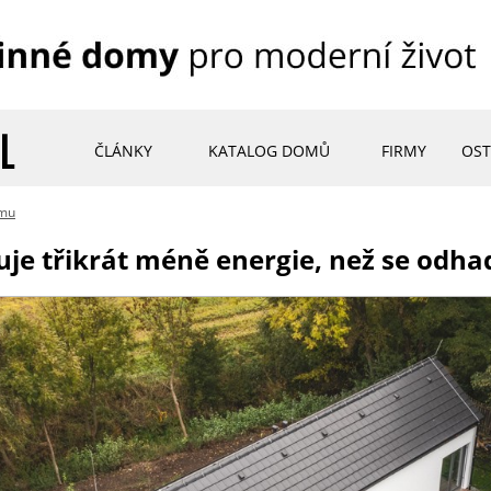
ČLÁNKY
KATALOG DOMŮ
FIRMY
OST
omu
je třikrát méně energie, než se odha