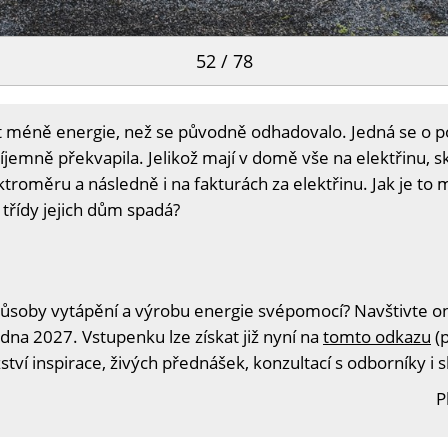
52 / 78
t méně energie, než se původně odhadovalo. Jedná se o p
jemně překvapila. Jelikož mají v domě vše na elektřinu, 
troměru a následně i na fakturách za elektřinu. Jak je to 
 třídy jejich dům spadá?
ůsoby vytápění a výrobu energie svépomocí? Navštivte onl
edna 2027. Vstupenku lze získat již nyní na
tomto odkazu
(p
tví inspirace, živých přednášek, konzultací s odborníky i 
P