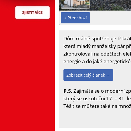
« Předchozí
Dům reálně spotřebuje třikrá
která mladý manželský pár pří
zkontrolovali na odečtech elek
energie a do jaké energetické
Zobrazit celý článek →
P.S.
Zajímáte se o moderní zp
který se uskuteční 17. – 31. l
Těšit se můžete také na množs