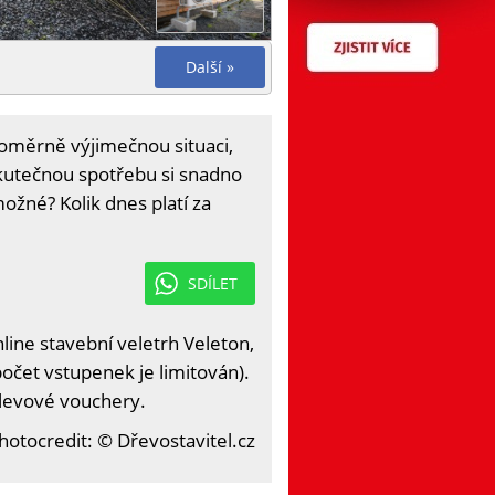
Další »
oměrně výjimečnou situaci,
skutečnou spotřebu si snadno
možné? Kolik dnes platí za
SDÍLET
ine stavební veletrh Veleton,
očet vstupenek je limitován).
slevové vouchery.
hotocredit: © Dřevostavitel.cz