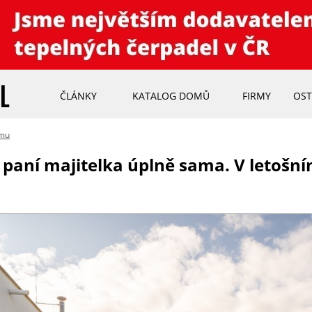
ČLÁNKY
KATALOG DOMŮ
FIRMY
OST
omu
paní majitelka úplně sama. V letošní