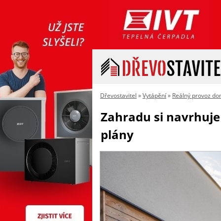
Dřevostavitel
»
Vytápění
»
Reálný provoz d
Zahradu si navrhuje 
plány