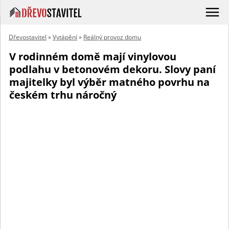
Dřevostavitel
»
Vytápění
»
Reálný provoz domu
V rodinném domě mají vinylovou
podlahu v betonovém dekoru. Slovy paní
majitelky byl výběr matného povrhu na
českém trhu náročný