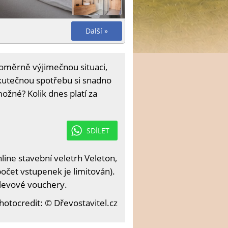
Další »
oměrně výjimečnou situaci,
skutečnou spotřebu si snadno
možné? Kolik dnes platí za
SDÍLET
ine stavební veletrh Veleton,
očet vstupenek je limitován).
slevové vouchery.
hotocredit: © Dřevostavitel.cz