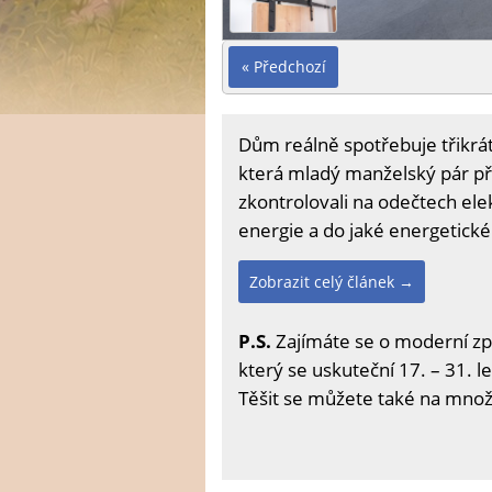
« Předchozí
Dům reálně spotřebuje třikrá
která mladý manželský pár pří
zkontrolovali na odečtech elek
energie a do jaké energetické
Zobrazit celý článek →
P.S.
Zajímáte se o moderní zp
který se uskuteční 17. – 31. l
Těšit se můžete také na množs