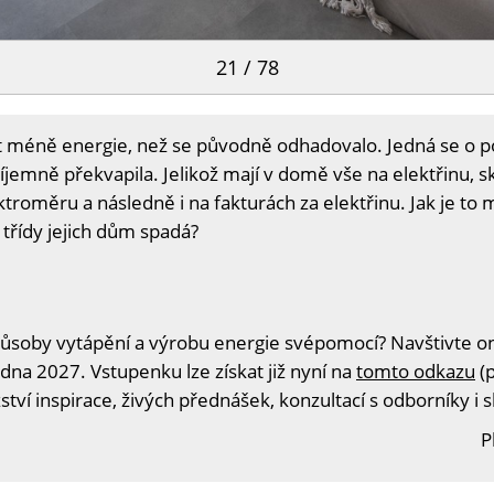
21 / 78
t méně energie, než se původně odhadovalo. Jedná se o p
jemně překvapila. Jelikož mají v domě vše na elektřinu, 
troměru a následně i na fakturách za elektřinu. Jak je to 
 třídy jejich dům spadá?
ůsoby vytápění a výrobu energie svépomocí? Navštivte onl
edna 2027. Vstupenku lze získat již nyní na
tomto odkazu
(p
tví inspirace, živých přednášek, konzultací s odborníky i 
P