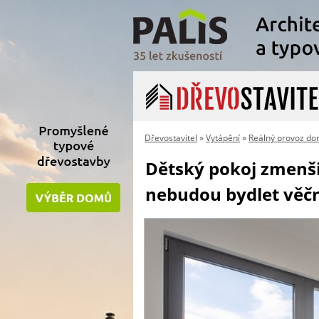
Dřevostavitel
»
Vytápění
»
Reálný provoz d
Dětský pokoj zmenšil
nebudou bydlet věčně