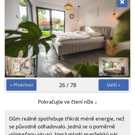
26 / 78
« Předchozí
Další »
Pokračujte ve čtení níže ↓
Dům reálně spotřebuje třikrát méně energie, než
se původně odhadovalo. Jedná se o poměrně
výjimečnou situaci, která mladý manželský pár