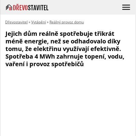
Dřevostavitel
»
Vytápění
»
Reálný provoz domu
Jejich dům reálně spotřebuje třikrát
méně energie, než se odhadovalo díky
tomu, že elektřinu využívají efektivně.
Spotřeba 4 MWh zahrnuje topení, vodu,
vaření i provoz spotřebičů