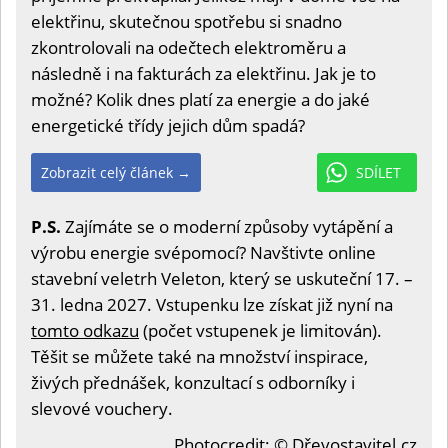
elektřinu, skutečnou spotřebu si snadno
zkontrolovali na odečtech elektroměru a
následně i na fakturách za elektřinu. Jak je to
možné? Kolik dnes platí za energie a do jaké
energetické třídy jejich dům spadá?
Zobrazit celý článek →
SDÍLET
P.S.
Zajímáte se o moderní způsoby vytápění a
výrobu energie svépomocí? Navštivte online
stavební veletrh Veleton, který se uskuteční 17. –
31. ledna 2027. Vstupenku lze získat již nyní na
tomto odkazu
(počet vstupenek je limitován).
Těšit se můžete také na množství inspirace,
živých přednášek, konzultací s odborníky i
slevové vouchery.
Photocredit: © Dřevostavitel.cz