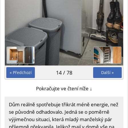
14 / 78
« Předchozí
Další »
Pokračujte ve čtení níže ↓
Dům reálně spotřebuje třikrát méně energie, než
se původně odhadovalo. Jedná se o poměrně
výjimečnou situaci, která mladý manželský pár
příjemně překvapila. Jelikož mají v domě vše na