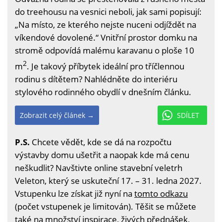
do treehousu na vesnici neboli, jak sami popisují:
„Na místo, ze kterého nejste nuceni odjíždět na
víkendové dovolené.“ Vnitřní prostor domku na
stromě odpovídá malému karavanu o ploše 10
2
m
. Je takový příbytek ideální pro tříčlennou
rodinu s dítětem? Nahlédněte do interiéru
stylového rodinného obydlí v dnešním článku.
Zobrazit celý článek →
SDÍLET
P.S.
Chcete vědět, kde se dá na rozpočtu
výstavby domu ušetřit a naopak kde má cenu
neškudlit? Navštivte online stavební veletrh
Veleton, který se uskuteční 17. – 31. ledna 2027.
Vstupenku lze získat již nyní na
tomto odkazu
(počet vstupenek je limitován). Těšit se můžete
také na množství inspirace, živých přednášek,