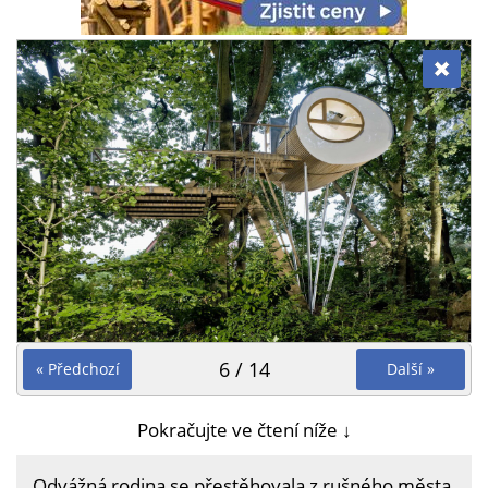
6 / 14
« Předchozí
Další »
Pokračujte ve čtení níže ↓
Odvážná rodina se přestěhovala z rušného města