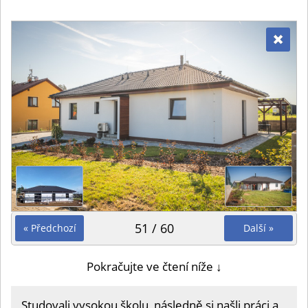
51 / 60
« Předchozí
Další »
Pokračujte ve čtení níže ↓
Studovali vysokou školu, následně si našli práci a