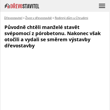
Dřevostavitel
»
Život v dřevostavbě
»
Rodinný dům u Chrudimi
Původně chtěli manželé stavět
svépomocí z pórobetonu. Nakonec však
otočili a vydali se směrem výstavby
dřevostavby