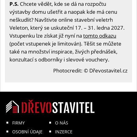
P.S.
Chcete vědět, kde se dá na rozpočtu
výstavby domu ušetřit a naopak kde má cenu
neškudlit? Navštivte online stavební veletrh
Veleton, který se uskuteční 17. – 31. ledna 2027.
Vstupenku lze získat již nyní na
tomto odkazu
(počet vstupenek je limitován). Těšit se můžete
také na množství inspirace, živých přednášek,
konzultací s odborníky i slevové vouchery.
Photocredit: © Dřevostavitel.cz
FIRMY
O NÁS
OSOBNÍ ÚDAJE
INZERCE