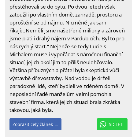
přestěhovali se do bytu. Po dvou letech však
zatoužili po vlastním domě, zahradě, prostoru a
oproštění se od nájmu. Nicméně jak sami
říkají: „Neměli jsme našetřené miliony a zároveň
jsme platili drahý nájem v Pardubicích. Byl to pro
nás rychlý start.“ Nejenže se tedy Lucie s
Michalem museli vypořádat s náročnou finanční
situací, jejich okolí jim to příliš neulehčovalo.
Většina příbuzných a přátel byla skeptická vůči
výstavbě dřevostavby. Nad vodou je drželi
paradoxně lidé, kteří bydleli ve zděném domě. V
neposlední řadě manželům velmi pomohla
stavební firma, která jejich situaci brala zkrátka
takovou, jaká byla.
Zobrazit celý článek →
SDÍLET