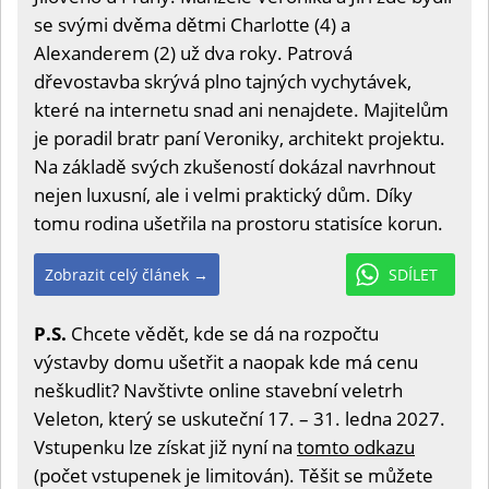
se svými dvěma dětmi Charlotte (4) a
Alexanderem (2) už dva roky. Patrová
dřevostavba skrývá plno tajných vychytávek,
které na internetu snad ani nenajdete. Majitelům
je poradil bratr paní Veroniky, architekt projektu.
Na základě svých zkušeností dokázal navrhnout
nejen luxusní, ale i velmi praktický dům. Díky
tomu rodina ušetřila na prostoru statisíce korun.
Zobrazit celý článek →
SDÍLET
P.S.
Chcete vědět, kde se dá na rozpočtu
výstavby domu ušetřit a naopak kde má cenu
neškudlit? Navštivte online stavební veletrh
Veleton, který se uskuteční 17. – 31. ledna 2027.
Vstupenku lze získat již nyní na
tomto odkazu
(počet vstupenek je limitován). Těšit se můžete