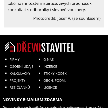
také na množství inspirace, živých přednášek,
konzultací s odborníky i slevové vouchery.
Photocredit: Josef V. (se souhlasem)
FIRMY
O NÁS
OSOBNÍ ÚDAJE
INZERCE
KALKULAČKY
ETICKÝ KODEX
PROJEKTY
OBCH. PODM.
RSS ČLÁNKŮ
LICENCE
NOVINKY E-MAILEM ZDARMA
Registrujte se k odběru novinek a zajímavostí ze světa