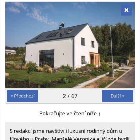
2 / 67
« Předchozí
Další »
Pokračujte ve čtení níže ↓
S redakcí jsme navštívili luxusní rodinný dům u
Jílového u Prahy. Manželé Veronika a Jiří zde bydlí