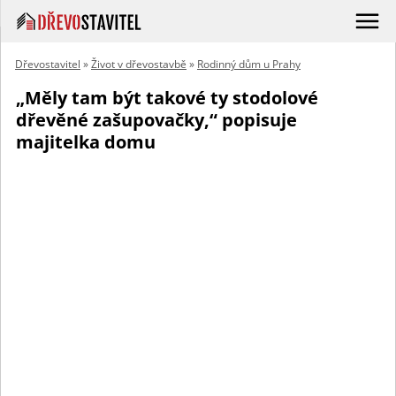
Dřevostavitel
»
Život v dřevostavbě
»
Rodinný dům u Prahy
„Měly tam být takové ty stodolové
dřevěné zašupovačky,“ popisuje
majitelka domu