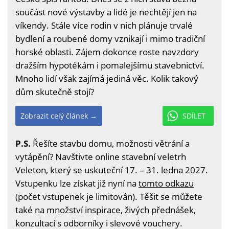
součást nové výstavby a lidé je nechtějí jen na
víkendy. Stále více rodin v nich plánuje trvalé
bydlení a roubené domy vznikají i mimo tradiční
horské oblasti. Zájem dokonce roste navzdory
dražším hypotékám i pomalejšímu stavebnictví.
Mnoho lidí však zajímá jediná věc. Kolik takový
dům skutečně stojí?
Zobrazit celý článek →
SDÍLET
P.S.
Řešíte stavbu domu, možnosti větrání a
vytápění? Navštivte online stavební veletrh
Veleton, který se uskuteční 17. – 31. ledna 2027.
Vstupenku lze získat již nyní na
tomto odkazu
(počet vstupenek je limitován). Těšit se můžete
také na množství inspirace, živých přednášek,
konzultací s odborníky i slevové vouchery.