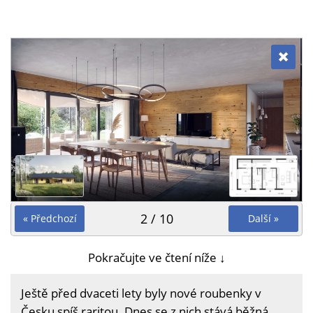
2 / 10
« Předchozí
Další »
Pokračujte ve čtení níže ↓
Ještě před dvaceti lety byly nové roubenky v
Česku spíš raritou. Dnes se z nich stává běžná