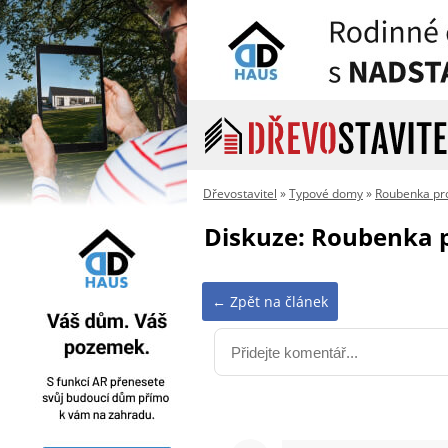
Dřevostavitel
»
Typové domy
»
Roubenka pro
Diskuze: Roubenka p
← Zpět na článek