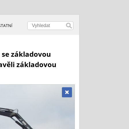
STATNÍ
 se základovou
tavěli základovou