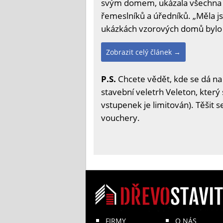
svým domem, ukázala všechna je
řemeslníků a úředníků. „Měla j
ukázkách vzorových domů bylo ja
Zobrazit celý článek →
P.S.
Chcete vědět, kde se dá na
stavební veletrh Veleton, který 
vstupenek je limitován). Těšit 
vouchery.
FIRMY
O NÁS