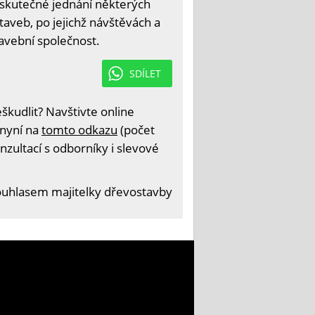
 skutečné jednání některých
aveb, po jejichž návštěvách a
tavební společnost.
SDÍLET
kudlit? Navštivte online
 nyní na
tomto odkazu
(počet
nzultací s odborníky i slevové
ouhlasem majitelky dřevostavby