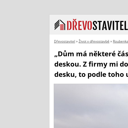
Dřevostavitel
»
Život v dřevostavbě
»
Roubenka
„Dům má některé část
deskou. Z firmy mi do
desku, to podle toho u