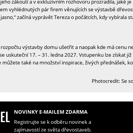
ho zákoutí a v exkluzivním rozhovoru prozradila, jaké je
sem vyhlédnutých pár firem věnujících se výstavbě dřevost
sno,“ začíná vyprávět Tereza o počátcích, kdy vybírala s
 rozpočtu výstavby domu ušetřit a naopak kde má cenu neš
se uskuteční 17. – 31. ledna 2027. Vstupenku lze získat již
se můžete také na množství inspirace, živých přednášek, ko
Photocredit: Se s
NOVINKY E-MAILEM ZDARMA
Registrujte se k odběru novinek a
zajímavostí ze světa dřevostaveb.