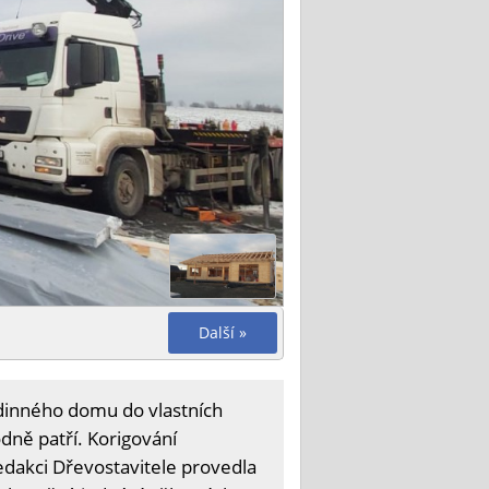
Další »
odinného domu do vlastních
dně patří. Korigování
edakci Dřevostavitele provedla