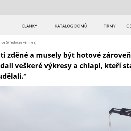
ČLÁNKY
KATALOG DOMŮ
FIRMY
O
 ve Středočeském kraji
i zděné a musely být hotové zároveň
dali veškeré výkresy a chlapi, kteří s
dělali.“