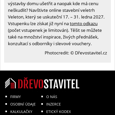
výstavby domu ušetřit a naopak kde má cenu
neškudlit? Navštivte online stavební veletrh
Veleton, který se uskuteční 17. – 31. ledna 2027.
Vstupenku lze získat již nyní na
tomto odkazu
(počet vstupenek je limitován). Těšit se můžete
také na množství inspirace, živých přednášek,
konzultací s odborníky i slevové vouchery.
Photocredit: © Dřevostavitel.cz
FIRMY
O NÁS
OSOBNÍ ÚDAJE
INZERCE
KALKULAČKY
ETICKÝ KODEX