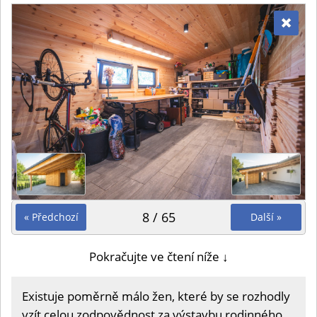
8 / 65
« Předchozí
Další »
Pokračujte ve čtení níže ↓
Existuje poměrně málo žen, které by se rozhodly
vzít celou zodpovědnost za výstavbu rodinného