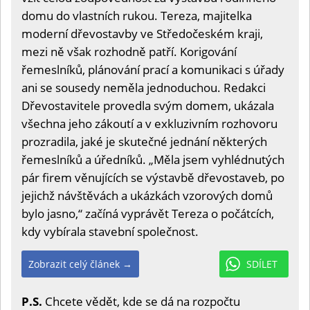
domu do vlastních rukou. Tereza, majitelka
moderní dřevostavby ve Středočeském kraji,
mezi ně však rozhodně patří. Korigování
řemeslníků, plánování prací a komunikaci s úřady
ani se sousedy neměla jednoduchou. Redakci
Dřevostavitele provedla svým domem, ukázala
všechna jeho zákoutí a v exkluzivním rozhovoru
prozradila, jaké je skutečné jednání některých
řemeslníků a úředníků. „Měla jsem vyhlédnutých
pár firem věnujících se výstavbě dřevostaveb, po
jejichž návštěvách a ukázkách vzorových domů
bylo jasno,“ začíná vyprávět Tereza o počátcích,
kdy vybírala stavební společnost.
Zobrazit celý článek →
SDÍLET
P.S.
Chcete vědět, kde se dá na rozpočtu