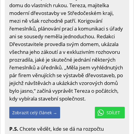
domu do vlastních rukou. Tereza, majitelka
moderní dřevostavby ve Středočeském kraji,
mezi ně však rozhodně patří. Korigování
řemeslníků, plánování prací a komunikaci s úřady
ani se sousedy neměla jednoduchou. Redakci
Dřevostavitele provedla svým domem, ukázala
všechna jeho zákoutí a v exkluzivním rozhovoru
prozradila, jaké je skutečné jednání některých
řemeslníků a úředníků. „Měla jsem vyhlédnutých
pár firem věnujících se výstavbě dřevostaveb, po
jejichž návštěvách a ukázkách vzorových domů
bylo jasno,“ začíná vyprávět Tereza o počátcích,
kdy vybírala stavební společnost.
Zobrazit celý článek →
SDÍLET
P.S.
Chcete vědět, kde se dá na rozpočtu