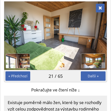
21 / 65
« Předchozí
Další »
Pokračujte ve čtení níže ↓
Existuje poměrně málo žen, které by se rozhodly
vzít celou zodpovědnost za výstavbu rodinného