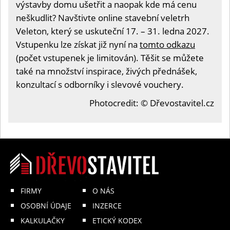
výstavby domu ušetřit a naopak kde má cenu
neškudlit? Navštivte online stavební veletrh
Veleton, který se uskuteční 17. – 31. ledna 2027.
Vstupenku lze získat již nyní na
tomto odkazu
(počet vstupenek je limitován). Těšit se můžete
také na množství inspirace, živých přednášek,
konzultací s odborníky i slevové vouchery.
Photocredit: © Dřevostavitel.cz
FIRMY
O NÁS
OSOBNÍ ÚDAJE
INZERCE
KALKULAČKY
ETICKÝ KODEX