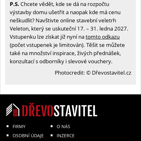
P.S.
Chcete vědět, kde se dá na rozpočtu
výstavby domu ušetřit a naopak kde má cenu
neškudlit? Navštivte online stavební veletrh
Veleton, který se uskuteční 17. – 31. ledna 2027.
Vstupenku lze získat již nyní na
tomto odkazu
(počet vstupenek je limitován). Těšit se můžete
také na množství inspirace, živých přednášek,
konzultací s odborníky i slevové vouchery.
Photocredit: © Dřevostavitel.cz
FIRMY
O NÁS
OSOBNÍ ÚDAJE
INZERCE