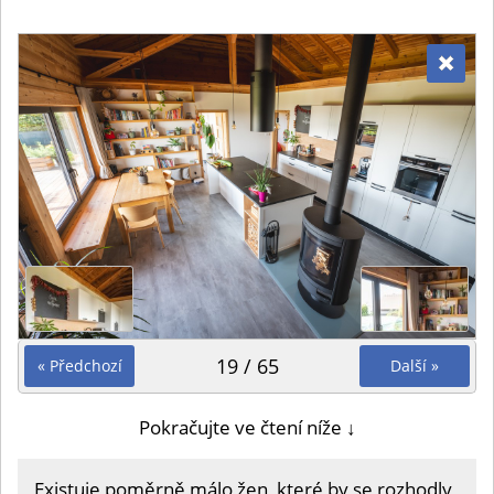
19 / 65
« Předchozí
Další »
Pokračujte ve čtení níže ↓
Existuje poměrně málo žen, které by se rozhodly