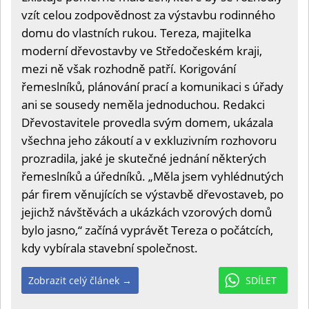
vzít celou zodpovědnost za výstavbu rodinného
domu do vlastních rukou. Tereza, majitelka
moderní dřevostavby ve Středočeském kraji,
mezi ně však rozhodně patří. Korigování
řemeslníků, plánování prací a komunikaci s úřady
ani se sousedy neměla jednoduchou. Redakci
Dřevostavitele provedla svým domem, ukázala
všechna jeho zákoutí a v exkluzivním rozhovoru
prozradila, jaké je skutečné jednání některých
řemeslníků a úředníků. „Měla jsem vyhlédnutých
pár firem věnujících se výstavbě dřevostaveb, po
jejichž návštěvách a ukázkách vzorových domů
bylo jasno,“ začíná vyprávět Tereza o počátcích,
kdy vybírala stavební společnost.
Zobrazit celý článek →
SDÍLET