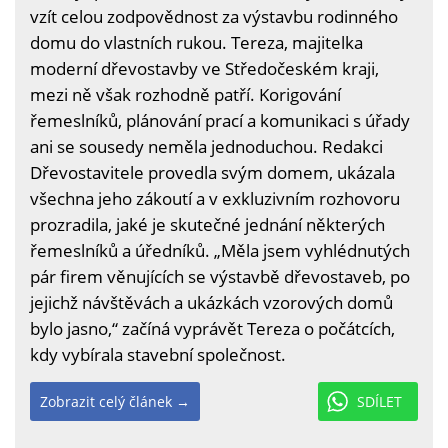
vzít celou zodpovědnost za výstavbu rodinného
domu do vlastních rukou. Tereza, majitelka
moderní dřevostavby ve Středočeském kraji,
mezi ně však rozhodně patří. Korigování
řemeslníků, plánování prací a komunikaci s úřady
ani se sousedy neměla jednoduchou. Redakci
Dřevostavitele provedla svým domem, ukázala
všechna jeho zákoutí a v exkluzivním rozhovoru
prozradila, jaké je skutečné jednání některých
řemeslníků a úředníků. „Měla jsem vyhlédnutých
pár firem věnujících se výstavbě dřevostaveb, po
jejichž návštěvách a ukázkách vzorových domů
bylo jasno,“ začíná vyprávět Tereza o počátcích,
kdy vybírala stavební společnost.
Zobrazit celý článek →
SDÍLET