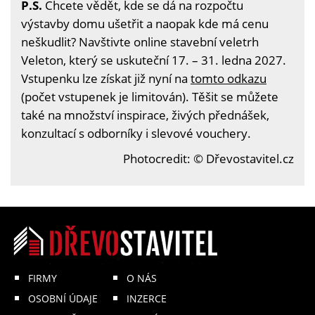
P.S.
Chcete vědět, kde se dá na rozpočtu
výstavby domu ušetřit a naopak kde má cenu
neškudlit? Navštivte online stavební veletrh
Veleton, který se uskuteční 17. – 31. ledna 2027.
Vstupenku lze získat již nyní na
tomto odkazu
(počet vstupenek je limitován). Těšit se můžete
také na množství inspirace, živých přednášek,
konzultací s odborníky i slevové vouchery.
Photocredit: © Dřevostavitel.cz
FIRMY
O NÁS
OSOBNÍ ÚDAJE
INZERCE