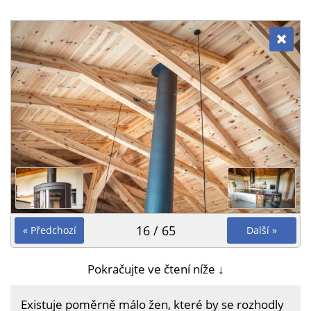
16 / 65
« Předchozí
Další »
Pokračujte ve čtení níže ↓
Existuje poměrně málo žen, které by se rozhodly