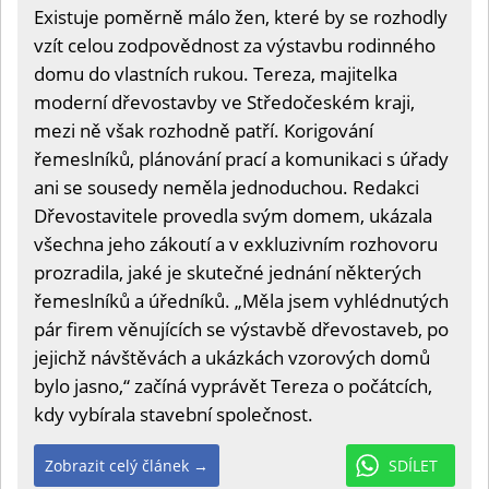
Existuje poměrně málo žen, které by se rozhodly
vzít celou zodpovědnost za výstavbu rodinného
domu do vlastních rukou. Tereza, majitelka
moderní dřevostavby ve Středočeském kraji,
mezi ně však rozhodně patří. Korigování
řemeslníků, plánování prací a komunikaci s úřady
ani se sousedy neměla jednoduchou. Redakci
Dřevostavitele provedla svým domem, ukázala
všechna jeho zákoutí a v exkluzivním rozhovoru
prozradila, jaké je skutečné jednání některých
řemeslníků a úředníků. „Měla jsem vyhlédnutých
pár firem věnujících se výstavbě dřevostaveb, po
jejichž návštěvách a ukázkách vzorových domů
bylo jasno,“ začíná vyprávět Tereza o počátcích,
kdy vybírala stavební společnost.
Zobrazit celý článek →
SDÍLET