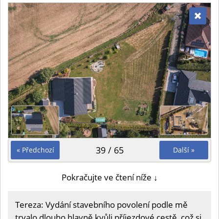
39 / 65
« Předchozí
Další »
Pokračujte ve čtení níže ↓
Tereza: Vydání stavebního povolení podle mě
trvalo dlouho hlavně kvůli příjezdové cestě, což si