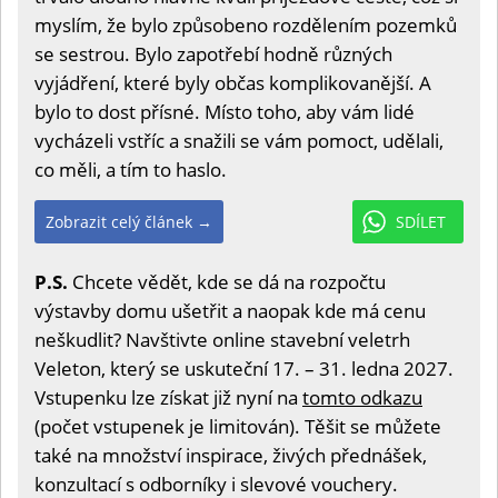
myslím, že bylo způsobeno rozdělením pozemků
se sestrou. Bylo zapotřebí hodně různých
vyjádření, které byly občas komplikovanější. A
bylo to dost přísné. Místo toho, aby vám lidé
vycházeli vstříc a snažili se vám pomoct, udělali,
co měli, a tím to haslo.
Zobrazit celý článek →
SDÍLET
P.S.
Chcete vědět, kde se dá na rozpočtu
výstavby domu ušetřit a naopak kde má cenu
neškudlit? Navštivte online stavební veletrh
Veleton, který se uskuteční 17. – 31. ledna 2027.
Vstupenku lze získat již nyní na
tomto odkazu
(počet vstupenek je limitován). Těšit se můžete
také na množství inspirace, živých přednášek,
konzultací s odborníky i slevové vouchery.