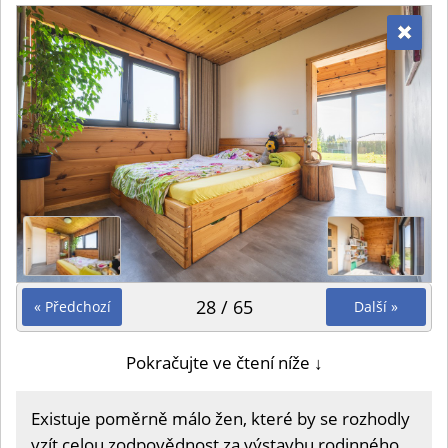
28 / 65
« Předchozí
Další »
Pokračujte ve čtení níže ↓
Existuje poměrně málo žen, které by se rozhodly
vzít celou zodpovědnost za výstavbu rodinného