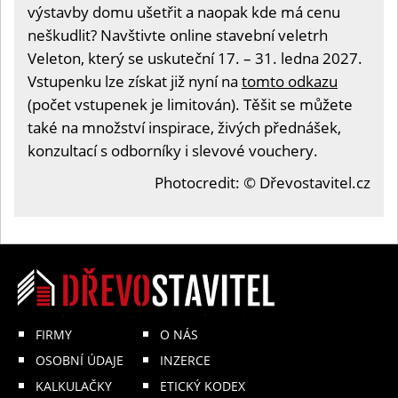
výstavby domu ušetřit a naopak kde má cenu
neškudlit? Navštivte online stavební veletrh
Veleton, který se uskuteční 17. – 31. ledna 2027.
Vstupenku lze získat již nyní na
tomto odkazu
(počet vstupenek je limitován). Těšit se můžete
také na množství inspirace, živých přednášek,
konzultací s odborníky i slevové vouchery.
Photocredit: © Dřevostavitel.cz
FIRMY
O NÁS
OSOBNÍ ÚDAJE
INZERCE
KALKULAČKY
ETICKÝ KODEX