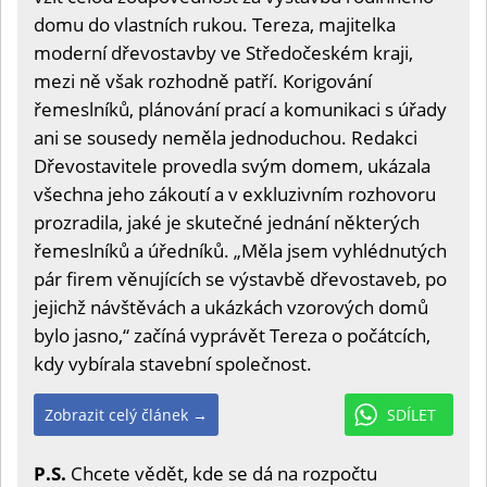
domu do vlastních rukou. Tereza, majitelka
moderní dřevostavby ve Středočeském kraji,
mezi ně však rozhodně patří. Korigování
řemeslníků, plánování prací a komunikaci s úřady
ani se sousedy neměla jednoduchou. Redakci
Dřevostavitele provedla svým domem, ukázala
všechna jeho zákoutí a v exkluzivním rozhovoru
prozradila, jaké je skutečné jednání některých
řemeslníků a úředníků. „Měla jsem vyhlédnutých
pár firem věnujících se výstavbě dřevostaveb, po
jejichž návštěvách a ukázkách vzorových domů
bylo jasno,“ začíná vyprávět Tereza o počátcích,
kdy vybírala stavební společnost.
Zobrazit celý článek →
SDÍLET
P.S.
Chcete vědět, kde se dá na rozpočtu