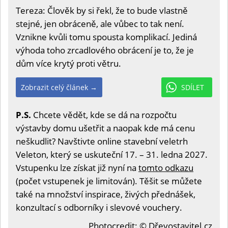
Tereza: Člověk by si řekl, že to bude vlastně
stejné, jen obráceně, ale vůbec to tak není.
Vznikne kvůli tomu spousta komplikací. Jediná
výhoda toho zrcadlového obrácení je to, že je
dům více krytý proti větru.
Zobrazit celý článek →
SDÍLET
P.S.
Chcete vědět, kde se dá na rozpočtu
výstavby domu ušetřit a naopak kde má cenu
neškudlit? Navštivte online stavební veletrh
Veleton, který se uskuteční 17. – 31. ledna 2027.
Vstupenku lze získat již nyní na
tomto odkazu
(počet vstupenek je limitován). Těšit se můžete
také na množství inspirace, živých přednášek,
konzultací s odborníky i slevové vouchery.
Photocredit: © Dřevostavitel.cz