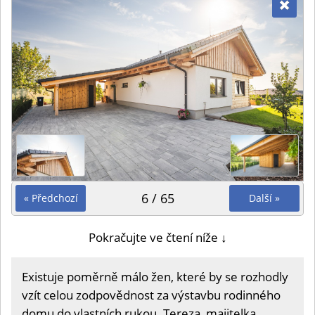
6 / 65
« Předchozí
Další »
Pokračujte ve čtení níže ↓
Existuje poměrně málo žen, které by se rozhodly
vzít celou zodpovědnost za výstavbu rodinného
domu do vlastních rukou. Tereza, majitelka