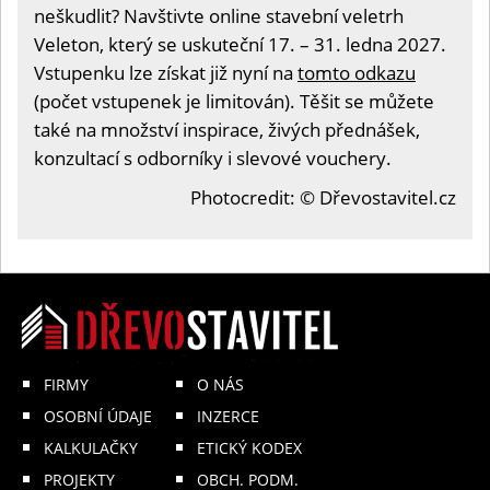
neškudlit? Navštivte online stavební veletrh
Veleton, který se uskuteční 17. – 31. ledna 2027.
Vstupenku lze získat již nyní na
tomto odkazu
(počet vstupenek je limitován). Těšit se můžete
také na množství inspirace, živých přednášek,
konzultací s odborníky i slevové vouchery.
Photocredit: © Dřevostavitel.cz
FIRMY
O NÁS
OSOBNÍ ÚDAJE
INZERCE
KALKULAČKY
ETICKÝ KODEX
PROJEKTY
OBCH. PODM.