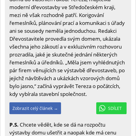
moderní dřevostavby ve Středočeském kraji,
mezi ně však rozhodně patří. Korigování
řemeslníků, plánování prací a komunikaci s úřady
ani se sousedy neměla jednoduchou. Redakci
Dřevostavitele provedla svým domem, ukázala
všechna jeho zákoutí a v exkluzivním rozhovoru
prozradila, jaké je skutečné jednání některých
řemeslníků a úředníků. „Měla jsem vyhlédnutých
pár firem věnujících se výstavbě dřevostaveb, po
jejichž návštěvách a ukázkách vzorových domů
bylo jasno,“ začíná vyprávět Tereza o počátcích,
kdy vybírala stavební společnost.
Zobrazit celý článek →
SDÍLET
P.S.
Chcete vědět, kde se dá na rozpočtu
výstavby domu ušetřit a naopak kde má cenu