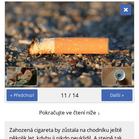
11 / 14
« Předchozí
Další »
Pokračujte ve čtení níže ↓
Zahozená cigareta by zůstala na chodníku ještě
několik let, kdyby ji nikdo neuklidil. A stejně tak