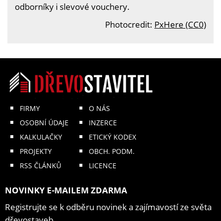
odborníky i slevové vouchery.
Photocredit:
PxHere (CC0)
FIRMY
O NÁS
OSOBNÍ ÚDAJE
INZERCE
KALKULAČKY
ETICKÝ KODEX
PROJEKTY
OBCH. PODM.
RSS ČLÁNKŮ
LICENCE
NOVINKY E-MAILEM ZDARMA
Registrujte se k odběru novinek a zajímavostí ze světa
dřevostaveb.