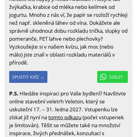
žvýkačka, krabice od mléka nebo kelímek od
jogurtu. Mnoho z nás ví, že papír se rozloží rychleji
než např. skleněná láhev od vína. Dokážete ale
správně uhodnout dobu rozkladu trička, slupky od
pomeranče, PET lahve nebo plechovky?
Vyzkoušejte si v našem kvízu, jak moc (nebo
málo) jste znalí v oblasti rozkladu materiálů v
přírodě.
SPUSTIT KVÍZ →
SDÍLET
P.S.
Hledáte inspiraci pro Vaše bydlení? Navštivte
online stavební veletrh Veleton, který se
uskuteční 17. – 31. ledna 2027. Vstupenku lze
získat již nyní na
tomto odkazu
(počet vstupenek
je limitován). Těšit se můžete také na množství
inspirace, živých přednášek, konzultací s