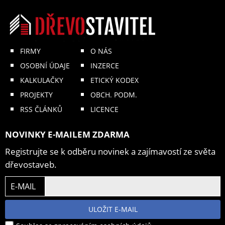
FIRMY
O NÁS
OSOBNÍ ÚDAJE
INZERCE
KALKULAČKY
ETICKÝ KODEX
PROJEKTY
OBCH. PODM.
RSS ČLÁNKŮ
LICENCE
NOVINKY E-MAILEM ZDARMA
Registrujte se k odběru novinek a zajímavostí ze světa
dřevostaveb.
E-MAIL
ULOŽIT E-MAIL