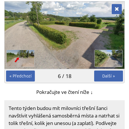
6 / 18
« Předchozí
Další »
Pokračujte ve čtení níže ↓
Tento týden budou mít milovníci třešní šanci
navštívit vyhlášená samosběrná místa a natrhat si
tolik třešní, kolik jen unesou (a zaplatí). Podívejte