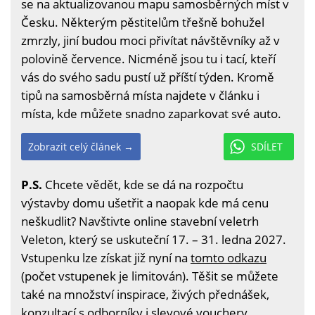
se na aktualizovanou mapu samosběrných míst v
Česku. Některým pěstitelům třešně bohužel
zmrzly, jiní budou moci přivítat návštěvníky až v
polovině července. Nicméně jsou tu i tací, kteří
vás do svého sadu pustí už příští týden. Kromě
tipů na samosběrná místa najdete v článku i
místa, kde můžete snadno zaparkovat své auto.
Zobrazit celý článek →
SDÍLET
P.S.
Chcete vědět, kde se dá na rozpočtu
výstavby domu ušetřit a naopak kde má cenu
neškudlit? Navštivte online stavební veletrh
Veleton, který se uskuteční 17. – 31. ledna 2027.
Vstupenku lze získat již nyní na
tomto odkazu
(počet vstupenek je limitován). Těšit se můžete
také na množství inspirace, živých přednášek,
konzultací s odborníky i slevové vouchery.