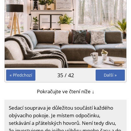
35 / 42
« Předchozí
Další »
Pokračujte ve čtení níže ↓
Sedací souprava je důležitou součástí každého
obývacího pokoje. Je místem odpočinku,
setkávání a přátelských hovorů. Není tedy divu,
že investujeme do jejího výběru mnoho času a do