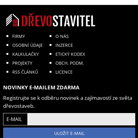
FIRMY
O NÁS
OSOBNÍ ÚDAJE
INZERCE
KALKULAČKY
ETICKÝ KODEX
PROJEKTY
OBCH. PODM.
RSS ČLÁNKŮ
LICENCE
NOVINKY E-MAILEM ZDARMA
Registrujte se k odběru novinek a zajímavostí ze světa
dřevostaveb.
E-MAIL
ULOŽIT E-MAIL