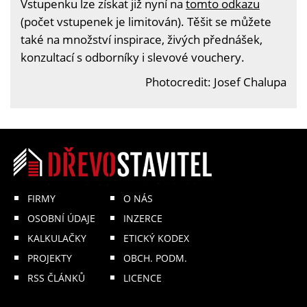
Vstupenku lze získat již nyní na
tomto odkazu
(počet vstupenek je limitován). Těšit se můžete
také na množství inspirace, živých přednášek,
konzultací s odborníky i slevové vouchery.
Photocredit: Josef Chalupa
FIRMY
O NÁS
OSOBNÍ ÚDAJE
INZERCE
KALKULAČKY
ETICKÝ KODEX
PROJEKTY
OBCH. PODM.
RSS ČLÁNKŮ
LICENCE