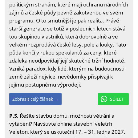
politickým stranám, které mají ochranu národních
zájmů a české půdy pevně zakotvenou ve svém
programu. O to smutnější je pak realita. Právě
starší generace se totiž v posledních letech stává
tou skupinou vlastníků, která dobrovolně a ve
velkém rozprodává české lesy, pole a louky. Tato
půda končí v rukou spekulantů za ceny, které
zdaleka neodpovídají její skutečné tržní hodnotě.
Vzniká paradox, kdy lidé, kterým na budoucnosti
země záleží nejvíce, nevědomky přispívají k
jejímu postupnému výprodeji.
Zobrazit celý článek →
SDÍLET
P.S.
Řešíte stavbu domu, možnosti větrání a
vytápění? Navštivte online stavební veletrh
Veleton, který se uskuteční 17. – 31. ledna 2027.