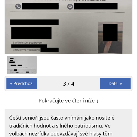
3 / 4
« Předchozí
Další »
Pokračujte ve čtení níže ↓
Čeští senioři jsou často vnímáni jako nositelé
tradičních hodnot a silného patriotismu. Ve
volbách nezřídka odevzdávají své hlasy těm