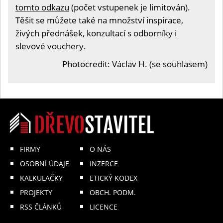
tomto odkazu
(počet vstupenek je limitován).
Těšit se můžete také na množství inspirace,
živých přednášek, konzultací s odborníky i
slevové vouchery.
Photocredit: Václav H. (se souhlasem)
FIRMY
O NÁS
OSOBNÍ ÚDAJE
INZERCE
KALKULAČKY
ETICKÝ KODEX
PROJEKTY
OBCH. PODM.
RSS ČLÁNKŮ
LICENCE