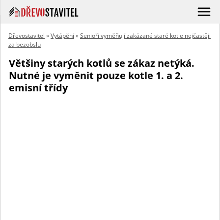
Dřevostavitel
»
Vytápění
»
Senioři vyměňují zakázané staré kotle nejčastěji
za bezobslu
Většiny starých kotlů se zákaz netýká.
Nutné je vyměnit pouze kotle 1. a 2.
emisní třídy