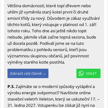
Většina domácností, které topí dřevem nebo
uhlím již vyměnila starý kotel první či druhé
emisní třídy za nový. Důvodem je zákaz využívání
těchto kotlů, který vstupuje v platnost od 1. září
tohoto roku. Toho dne asi ještě nikdo topit
nebude, jakmile však začne topná sezona, bude
už docela pozdě. Podívali jsme se na tuto
problematiku z pohledu seniorů, kteří jsou
významnou skupinou občanů, jež povinnost
výměny starého kotle postihla.
Zobrazit celý článek →
SDÍLET
P.S.
Zajímáte se o moderní způsoby vytápění a
výrobu energie svépomocí? Navštivte online
stavební veletrh Veleton, který se uskuteční 17. –
31. ledna 2027. Vstupenku lze získat již nyní na