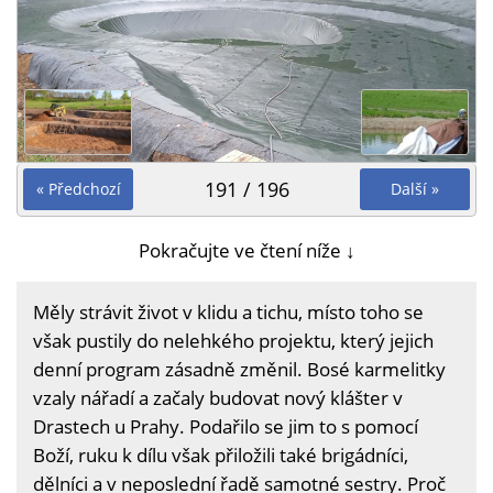
191 / 196
« Předchozí
Další »
Pokračujte ve čtení níže ↓
Měly strávit život v klidu a tichu, místo toho se
však pustily do nelehkého projektu, který jejich
denní program zásadně změnil. Bosé karmelitky
vzaly nářadí a začaly budovat nový klášter v
Drastech u Prahy. Podařilo se jim to s pomocí
Boží, ruku k dílu však přiložili také brigádníci,
dělníci a v neposlední řadě samotné sestry. Proč