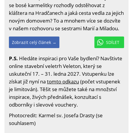
se bosé karmelitky rozhodly odstěhovat z
kláštera na Hradčanech a jaká cesta vedla za jejich
novým domovem? To a mnohem více se dozvíte
v našem rozhovoru se sestrami Marií a Miladou.
Zobrazit celý článek →
SDÍLET
P.S.
Hledáte inspiraci pro Vaše bydlení? Navštivte
online stavební veletrh Veleton, který se
uskuteční 17. – 31. ledna 2027. Vstupenku lze
získat již nyní na
tomto odkazu
(počet vstupenek
je limitován). Těšit se můžete také na množství
inspirace, živých přednášek, konzultací s
odborníky i slevové vouchery.
Photocredit: Karmel sv. Josefa Drasty (se
souhlasem)