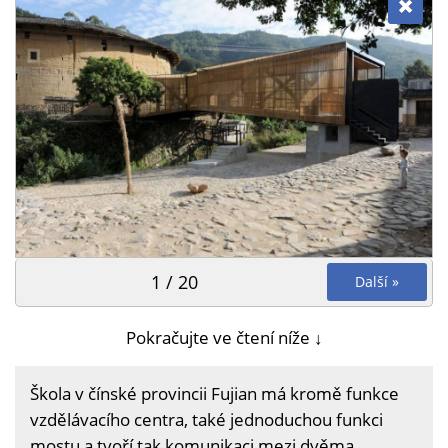
1 / 20
Další »
Pokračujte ve čtení níže ↓
Škola v čínské provincii Fujian má kromě funkce
vzdělávacího centra, také jednoduchou funkci
mostu a tvoří tak komunikaci mezi dvěma