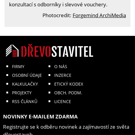
konzultací s odborníky i slevové vouchery.
Photocredit:
Forgemind ArchiMedia
FIRMY
O NÁS
OSOBNÍ ÚDAJE
INZERCE
KALKULAČKY
ETICKÝ KODEX
PROJEKTY
OBCH. PODM.
RSS ČLÁNKŮ
LICENCE
NOVINKY E-MAILEM ZDARMA
Registrujte se k odběru novinek a zajímavostí ze světa
dřevostaveb.