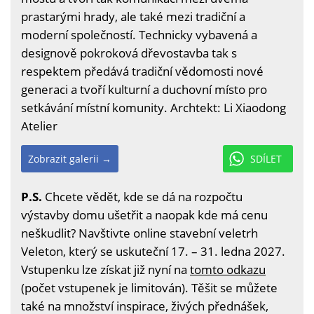
prastarými hrady, ale také mezi tradiční a
moderní společností. Technicky vybavená a
designově pokroková dřevostavba tak s
respektem předává tradiční vědomosti nové
generaci a tvoří kulturní a duchovní místo pro
setkávání místní komunity. Archtekt: Li Xiaodong
Atelier
Zobrazit galerii →
SDÍLET
P.S.
Chcete vědět, kde se dá na rozpočtu
výstavby domu ušetřit a naopak kde má cenu
neškudlit? Navštivte online stavební veletrh
Veleton, který se uskuteční 17. – 31. ledna 2027.
Vstupenku lze získat již nyní na
tomto odkazu
(počet vstupenek je limitován). Těšit se můžete
také na množství inspirace, živých přednášek,