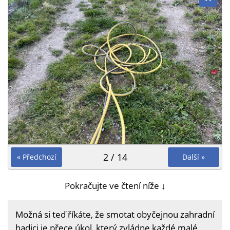
2 / 14
« Předchozí
Další »
Pokračujte ve čtení níže ↓
Možná si teď říkáte, že smotat obyčejnou zahradní
hadici je přece úkol, který zvládne každé malé