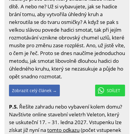
dítě. A nebo ne? Už si vybavujete, jak se hadice
brání tomu, aby vytvořila úhledný kruh a
nekroutila se do tvaru osmičky? A když se pak s
velkou slávou povede hadici smotat, tak při jejím
rozmotávání vznikne obrovský chumel uzlů, které
musíte pro změnu zase rozplést. Ano, už jistě víte,
o čem je řeč. Proto se dnes naučíme jednoduchou
metodu, jak smotat libovolně dlouhou hadici do
úhledného kruhu, který se nezasukuje a půjde ho
opět snadno rozmotat.
Zobrazit celý článek →
SDÍLET
P.S.
Řešíte zahradu nebo vybavení kolem domu?
Navštivte online stavební veletrh Veleton, který
se uskuteční 17. – 31. ledna 2027. Vstupenku lze
získat již nyní na
tomto odkazu
(počet vstupenek