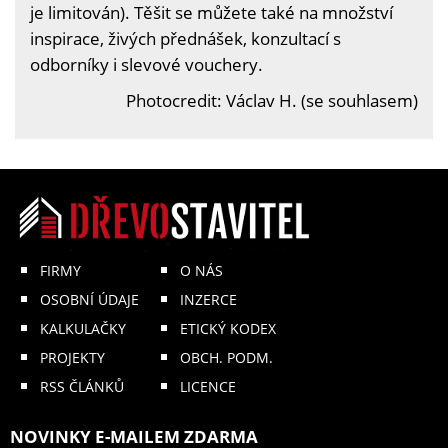
je limitován). Těšit se můžete také na množství
inspirace, živých přednášek, konzultací s
odborníky i slevové vouchery.
Photocredit: Václav H. (se souhlasem)
FIRMY
O NÁS
OSOBNÍ ÚDAJE
INZERCE
KALKULAČKY
ETICKÝ KODEX
PROJEKTY
OBCH. PODM.
RSS ČLÁNKŮ
LICENCE
NOVINKY E-MAILEM ZDARMA