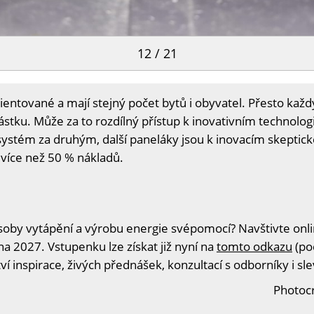
12 / 21
orientované a mají stejný počet bytů i obyvatel. Přesto každ
částku. Může za to rozdílný přístup k inovativním technolo
ystém za druhým, další paneláky jsou k inovacím skeptické
 více než 50 % nákladů.
oby vytápění a výrobu energie svépomocí? Navštivte onlin
na 2027. Vstupenku lze získat již nyní na
tomto odkazu
(po
í inspirace, živých přednášek, konzultací s odborníky i s
Photocr