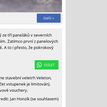
Další »
ý ze tří paneláků v severních
giím. Zatímco první z panelových
. A to i přesto, že pokrokový
SDÍLET
e stavební veletrh Veleton,
čet vstupenek je limitován).
levové vouchery.
edit: Jan Honzík (se souhlasem)