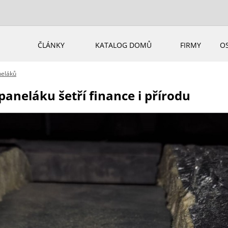
ČLÁNKY
KATALOG DOMŮ
FIRMY
O
neláků
paneláku šetří finance i přírodu