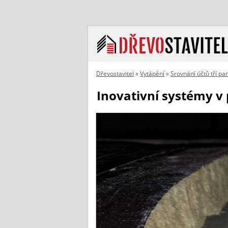
Dřevostavitel
»
Vytápění
»
Srovnání účtů tří pa
Inovativní systémy v 