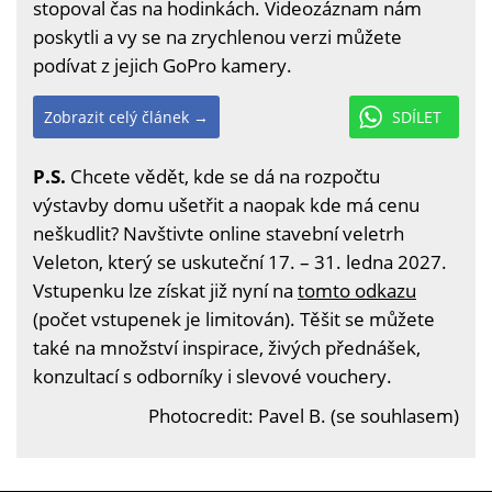
stopoval čas na hodinkách. Videozáznam nám
poskytli a vy se na zrychlenou verzi můžete
podívat z jejich GoPro kamery.
Zobrazit celý článek →
SDÍLET
P.S.
Chcete vědět, kde se dá na rozpočtu
výstavby domu ušetřit a naopak kde má cenu
neškudlit? Navštivte online stavební veletrh
Veleton, který se uskuteční 17. – 31. ledna 2027.
Vstupenku lze získat již nyní na
tomto odkazu
(počet vstupenek je limitován). Těšit se můžete
také na množství inspirace, živých přednášek,
konzultací s odborníky i slevové vouchery.
Photocredit: Pavel B. (se souhlasem)