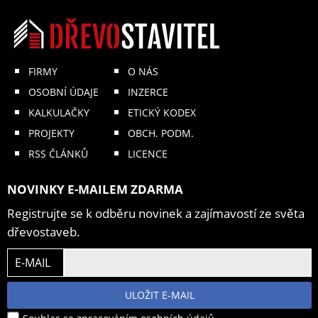
FIRMY
O NÁS
OSOBNÍ ÚDAJE
INZERCE
KALKULAČKY
ETICKÝ KODEX
PROJEKTY
OBCH. PODM.
RSS ČLÁNKŮ
LICENCE
NOVINKY E-MAILEM ZDARMA
Registrujte se k odběru novinek a zajímavostí ze světa
dřevostaveb.
E-MAIL
ULOŽIT E-MAIL