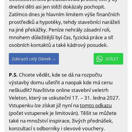
dnešní děti asi jen stěží dokázaly pochopit.
Zatímco dnes je hlavním limitem výše finančních
prostředků a hypotéky, tehdy stavebníci naráželi
na jiné překážky. Peníze nehrály zásadní roli,
mnohem důležitější byl čas, fyzická práce a síť
osobních kontaktů a také kádrový posudek.
Zobrazit celý článek →
SDÍLET
P.S.
Chcete vědět, kde se dá na rozpočtu
výstavby domu ušetřit a naopak kde má cenu
neškudlit? Navštivte online stavební veletrh
Veleton, který se uskuteční 17. – 31. ledna 2027.
Vstupenku lze získat již nyní na
tomto odkazu
(počet vstupenek je limitován). Těšit se můžete
také na množství inspirace, živých přednášek,
konzultací s odborníky i slevové vouchery.