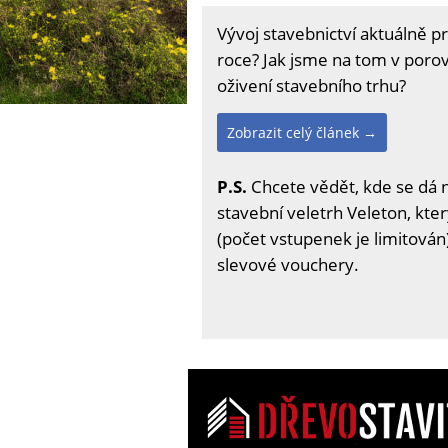
Vývoj stavebnictví aktuálně pr
roce? Jak jsme na tom v poro
oživení stavebního trhu?
Zobrazit celý článek →
P.S.
Chcete vědět, kde se dá 
stavební veletrh Veleton, kter
(počet vstupenek je limitován)
slevové vouchery.