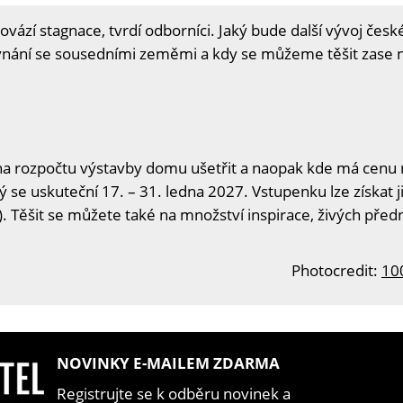
ovází stagnace, tvrdí odborníci. Jaký bude další vývoj čes
vnání se sousedními zeměmi a kdy se můžeme těšit zase n
na rozpočtu výstavby domu ušetřit a naopak kde má cenu n
ý se uskuteční 17. – 31. ledna 2027. Vstupenku lze získat j
. Těšit se můžete také na množství inspirace, živých předn
Photocredit:
10
NOVINKY E-MAILEM ZDARMA
Registrujte se k odběru novinek a