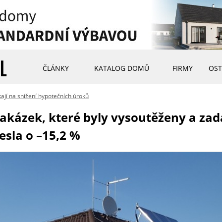
ČLÁNKY
KATALOG DOMŮ
FIRMY
OST
ají na snížení hypotečních úroků
kázek, které byly vysoutěženy a zadá
esla o –15,2 %