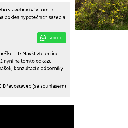
kého stavebnictví v tomto
a pokles hypotečních sazeb a
SDÍLET
eškudlit? Navštivte online
iž nyní na
tomto odkazu
ášek, konzultací s odborníky i
0 Dřevostaveb (se souhlasem)