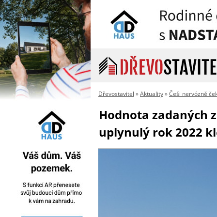
Dřevostavitel
»
Aktuality
»
Češi nervózně ček
Hodnota zadaných za
uplynulý rok 2022 kl