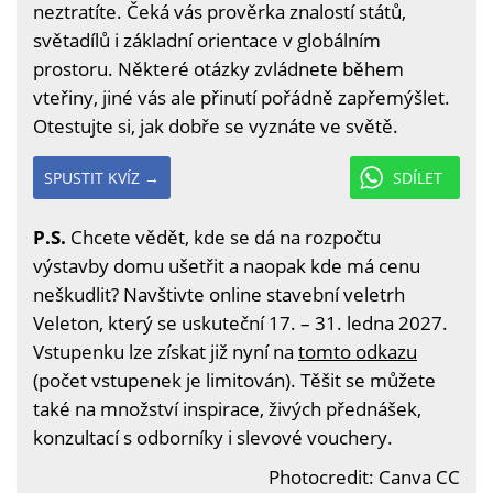
neztratíte. Čeká vás prověrka znalostí států,
světadílů i základní orientace v globálním
prostoru. Některé otázky zvládnete během
vteřiny, jiné vás ale přinutí pořádně zapřemýšlet.
Otestujte si, jak dobře se vyznáte ve světě.
SPUSTIT KVÍZ →
SDÍLET
P.S.
Chcete vědět, kde se dá na rozpočtu
výstavby domu ušetřit a naopak kde má cenu
neškudlit? Navštivte online stavební veletrh
Veleton, který se uskuteční 17. – 31. ledna 2027.
Vstupenku lze získat již nyní na
tomto odkazu
(počet vstupenek je limitován). Těšit se můžete
také na množství inspirace, živých přednášek,
konzultací s odborníky i slevové vouchery.
Photocredit: Canva CC