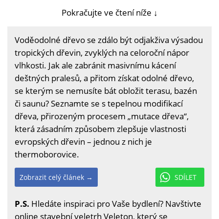
Pokračujte ve čtení níže ↓
Voděodolné dřevo se zdálo být odjakživa výsadou
tropických dřevin, zvyklých na celoroční nápor
vlhkosti. Jak ale zabránit masivnímu kácení
deštných pralesů, a přitom získat odolné dřevo,
se kterým se nemusíte bát obložit terasu, bazén
či saunu? Seznamte se s tepelnou modifikací
dřeva, přirozeným procesem „mutace dřeva“,
která zásadním způsobem zlepšuje vlastnosti
evropských dřevin – jednou z nich je
thermoborovice.
Zobrazit celý článek →
SDÍLET
P.S.
Hledáte inspiraci pro Vaše bydlení? Navštivte
online stavební veletrh Veleton, který se