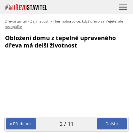
Dřevostavitel
»
Zajímavosti
»
Thermoborovice: když dřevo zahřejete, ale
nezapálíte
Obložení domu z tepelně upraveného
dřeva má delší životnost
2 / 11
« Předchozí
Další »