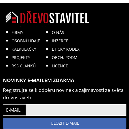
FIRMY
O NÁS
OSOBNÍ ÚDAJE
INZERCE
KALKULAČKY
ETICKÝ KODEX
PROJEKTY
OBCH. PODM.
RSS ČLÁNKŮ
LICENCE
NOVINKY E-MAILEM ZDARMA
Registrujte se k odběru novinek a zajímavostí ze světa
dřevostaveb.
E-MAIL
ULOŽIT E-MAIL