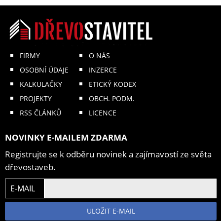
FIRMY
O NÁS
OSOBNÍ ÚDAJE
INZERCE
KALKULAČKY
ETICKÝ KODEX
PROJEKTY
OBCH. PODM.
RSS ČLÁNKŮ
LICENCE
NOVINKY E-MAILEM ZDARMA
Registrujte se k odběru novinek a zajímavostí ze světa
dřevostaveb.
E-MAIL
ULOŽIT E-MAIL