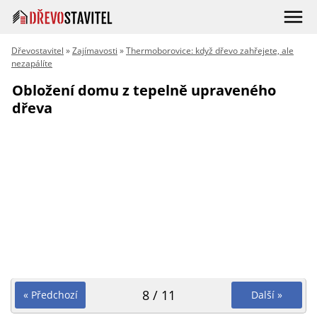
Dřevostavitel
»
Zajímavosti
»
Thermoborovice: když dřevo zahřejete, ale
nezapálíte
Obložení domu z tepelně upraveného
dřeva
8 / 11
« Předchozí
Další »