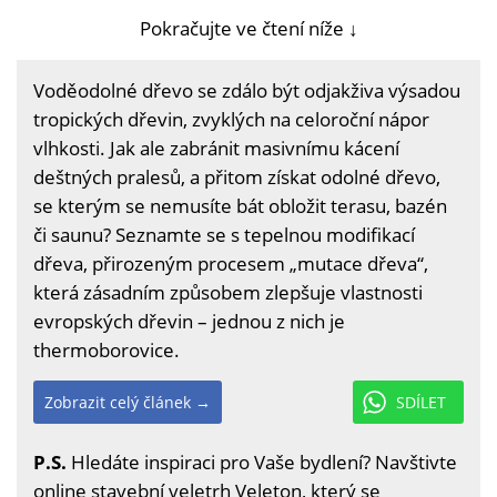
Pokračujte ve čtení níže ↓
Voděodolné dřevo se zdálo být odjakživa výsadou
tropických dřevin, zvyklých na celoroční nápor
vlhkosti. Jak ale zabránit masivnímu kácení
deštných pralesů, a přitom získat odolné dřevo,
se kterým se nemusíte bát obložit terasu, bazén
či saunu? Seznamte se s tepelnou modifikací
dřeva, přirozeným procesem „mutace dřeva“,
která zásadním způsobem zlepšuje vlastnosti
evropských dřevin – jednou z nich je
thermoborovice.
Zobrazit celý článek →
SDÍLET
P.S.
Hledáte inspiraci pro Vaše bydlení? Navštivte
online stavební veletrh Veleton, který se