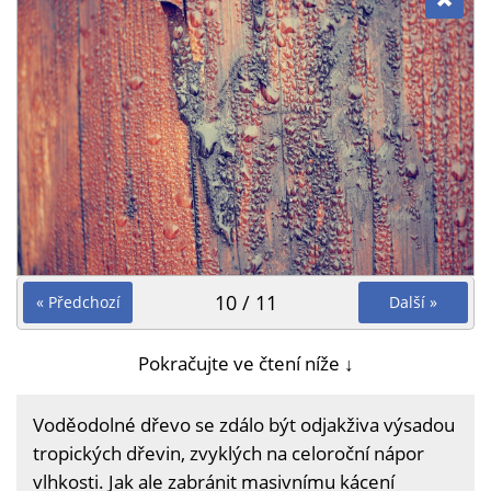
10 / 11
« Předchozí
Další »
Pokračujte ve čtení níže ↓
Voděodolné dřevo se zdálo být odjakživa výsadou
tropických dřevin, zvyklých na celoroční nápor
vlhkosti. Jak ale zabránit masivnímu kácení