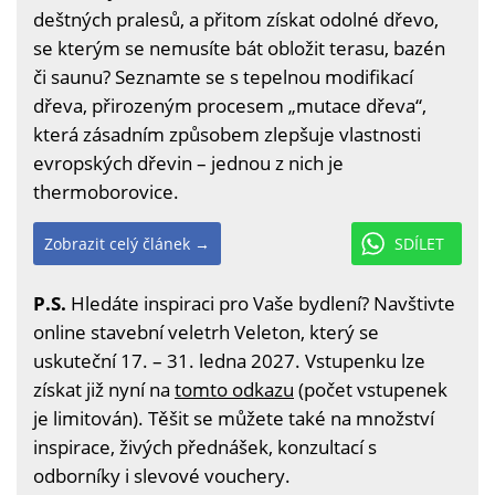
deštných pralesů, a přitom získat odolné dřevo,
se kterým se nemusíte bát obložit terasu, bazén
či saunu? Seznamte se s tepelnou modifikací
dřeva, přirozeným procesem „mutace dřeva“,
která zásadním způsobem zlepšuje vlastnosti
evropských dřevin – jednou z nich je
thermoborovice.
Zobrazit celý článek →
SDÍLET
P.S.
Hledáte inspiraci pro Vaše bydlení? Navštivte
online stavební veletrh Veleton, který se
uskuteční 17. – 31. ledna 2027. Vstupenku lze
získat již nyní na
tomto odkazu
(počet vstupenek
je limitován). Těšit se můžete také na množství
inspirace, živých přednášek, konzultací s
odborníky i slevové vouchery.