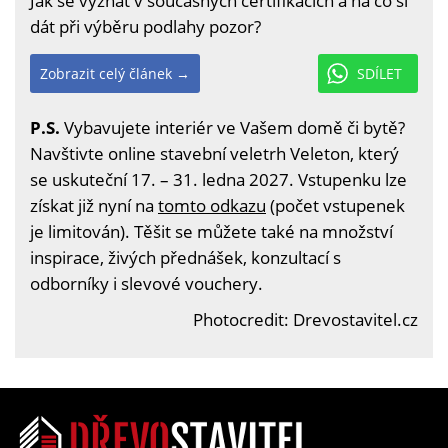
Jak se vyznat v současných certifikacích a na co si
dát při výběru podlahy pozor?
Zobrazit celý článek →
SDÍLET
P.S.
Vybavujete interiér ve Vašem domě či bytě?
Navštivte online stavební veletrh Veleton, který
se uskuteční 17. – 31. ledna 2027. Vstupenku lze
získat již nyní na
tomto odkazu
(počet vstupenek
je limitován). Těšit se můžete také na množství
inspirace, živých přednášek, konzultací s
odborníky i slevové vouchery.
Photocredit: Drevostavitel.cz