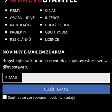
FIRMY
O NÁS
OSOBNÍ ÚDAJE
INZERCE
KALKULAČKY
ETICKÝ KODEX
PROJEKTY
OBCH. PODM.
RSS ČLÁNKŮ
LICENCE
NOVINKY E-MAILEM ZDARMA
Registrujte se k odběru novinek a zajímavostí ze světa
dřevostaveb.
E-MAIL
ULOŽIT E-MAIL
Souhlas se zpracováním osobních údajů