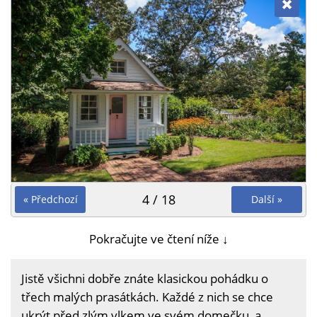
4 / 18
« Předchozí
Další »
Pokračujte ve čtení níže ↓
Jistě všichni dobře znáte klasickou pohádku o
třech malých prasátkách. Každé z nich se chce
ukrýt před zlým vlkem ve svém domečku, a