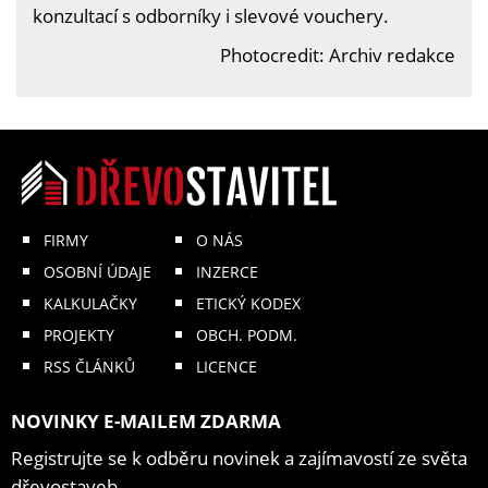
konzultací s odborníky i slevové vouchery.
Photocredit: Archiv redakce
FIRMY
O NÁS
OSOBNÍ ÚDAJE
INZERCE
KALKULAČKY
ETICKÝ KODEX
PROJEKTY
OBCH. PODM.
RSS ČLÁNKŮ
LICENCE
NOVINKY E-MAILEM ZDARMA
Registrujte se k odběru novinek a zajímavostí ze světa
dřevostaveb.