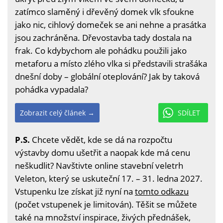
zatímco slaměný i dřevěný domek vlk sfoukne
jako nic, cihlový domeček se ani nehne a prasátka
jsou zachráněna. Dřevostavba tady dostala na
frak. Co kdybychom ale pohádku použili jako
metaforu a místo zlého vlka si představili strašáka
dnešní doby – globální oteplování? Jak by taková
pohádka vypadala?
Zobrazit celý článek →
SDÍLET
P.S.
Chcete vědět, kde se dá na rozpočtu
výstavby domu ušetřit a naopak kde má cenu
neškudlit? Navštivte online stavební veletrh
Veleton, který se uskuteční 17. – 31. ledna 2027.
Vstupenku lze získat již nyní na
tomto odkazu
(počet vstupenek je limitován). Těšit se můžete
také na množství inspirace, živých přednášek,