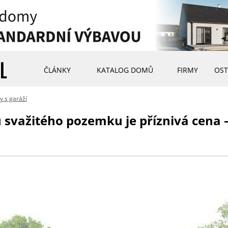
ČLÁNKY
KATALOG DOMŮ
FIRMY
OST
 s garáží
 svažitého pozemku je příznivá cena –