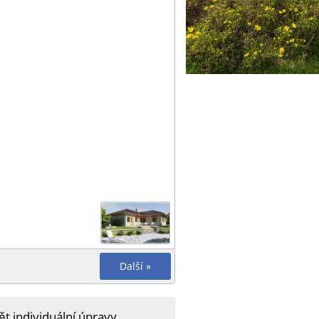
Další »
t individuální úpravy