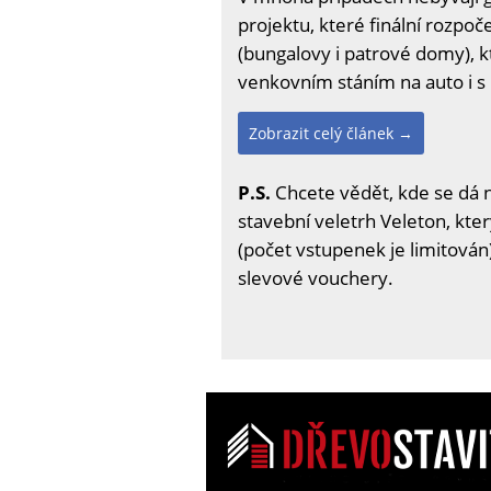
projektu, které finální rozpoč
(bungalovy i patrové domy), kt
venkovním stáním na auto i s 
Zobrazit celý článek →
P.S.
Chcete vědět, kde se dá 
stavební veletrh Veleton, kter
(počet vstupenek je limitován)
slevové vouchery.