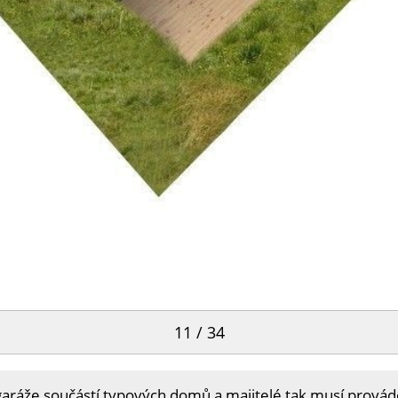
11 / 34
aráže součástí typových domů a majitelé tak musí provádě