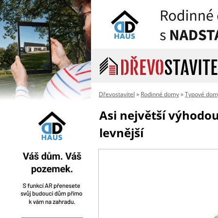
Dřevostavitel
»
Rodinné domy
»
Typové domy
Asi největší výhodou
levnější