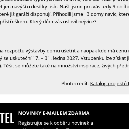
et jen navýší o desítky tisíc. Našli jsme pro vás tedy 9 ob
eré již garáží disponují. Přihodili jsme i 3 domy navíc, kte
přístřeškem. Který dům vás oslovil nejvíce?
na rozpočtu výstavby domu ušetřit a naopak kde má cenu n
ý se uskuteční 17. – 31. ledna 2027. Vstupenku lze získat j
. Těšit se můžete také na množství inspirace, živých předn
Photocredit:
Katalog projektů
NOVINKY E-MAILEM ZDARMA
Registrujte se k odběru novinek a