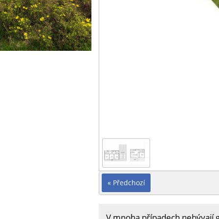
« Předchozí
V mnoha případech nebývají g