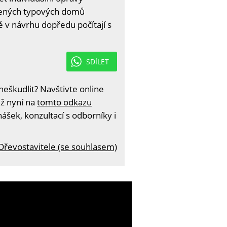
líbených typových domů
ré v návrhu dopředu počítají s
SDÍLET
eškudlit? Navštivte online
iž nyní na
tomto odkazu
ášek, konzultací s odborníky i
 Dřevostavitele (se souhlasem)